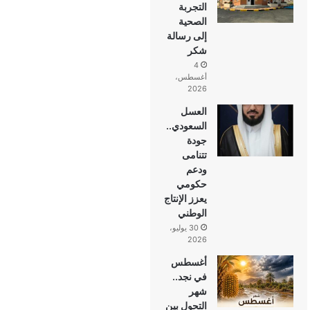
التجربة
الصحية
إلى رسالة
شكر
4
أغسطس،
2026
العسل
السعودي..
جودة
تتنامى
ودعم
حكومي
يعزز الإنتاج
الوطني
30 يوليو،
2026
أغسطس
في نجد..
شهر
التحول بين