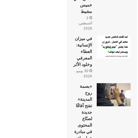
خميس
مشيط
2
أغسطس،
2026
في ميزان
الإنسانية:
العطاء
المعرفي
وخلود الأثر
30 يونيو،
2026
«بصمة
روح
المدينة»
تفتح آفاقًا
جديدة
لصنّاع
المحتوى
في مبادرة
«ما وراء