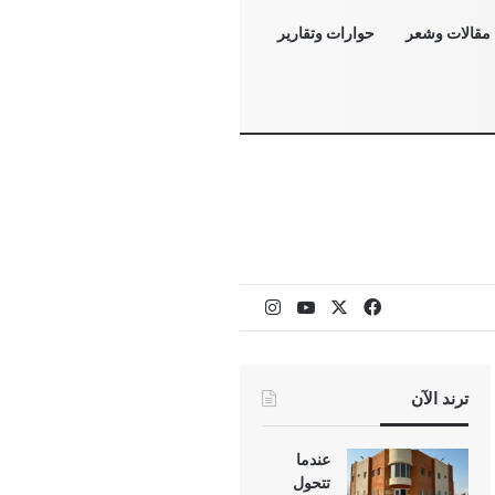
مقالات وشعر
حوارات وتقارير
‫X
فيسبوك
‫YouTube
انستقرام
ترند الآن
عندما
تتحول