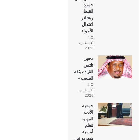
جمرة
القيظ
وبشائر
اعتدال
الأجواء
1
أغسطس،
2026
«حين
تلتقي
القيادة بثقة
الشعب»
4
أغسطس،
2026
جمعية
الأدب
المهنية
تنظم
أمسية
شعرية في