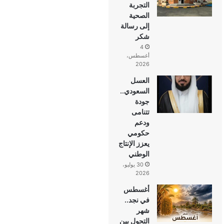
التجربة
الصحية
إلى رسالة
شكر
4
أغسطس،
2026
العسل
السعودي..
جودة
تتنامى
ودعم
حكومي
يعزز الإنتاج
الوطني
30 يوليو،
2026
أغسطس
في نجد..
شهر
التحول بين