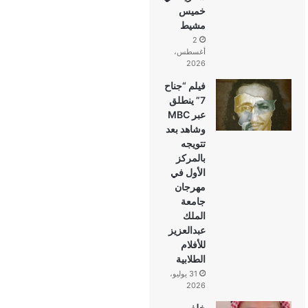
خميس
مشيط
2
أغسطس،
2026
فيلم “جناح
7” ينطلق
عبر MBC
وشاهد بعد
تتويجه
بالمركز
الأول في
مهرجان
جامعة
الملك
عبدالعزيز
للأفلام
الطلابية
31 يوليو،
2026
خلف