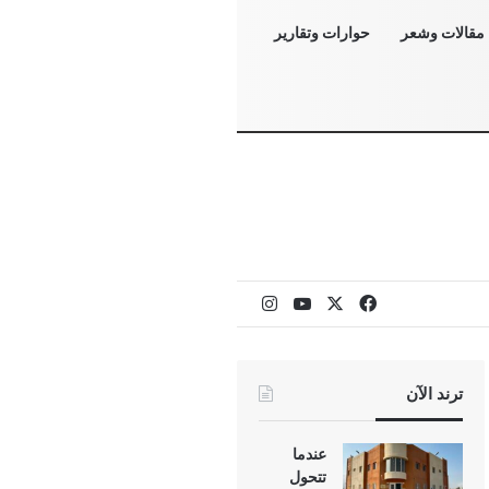
مقالات وشعر
حوارات وتقارير
‫X
فيسبوك
‫YouTube
انستقرام
ترند الآن
عندما
تتحول