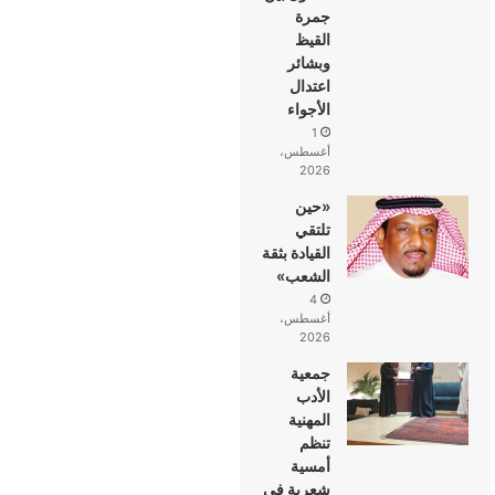
جمرة
القيظ
وبشائر
اعتدال
الأجواء
1
أغسطس،
2026
«حين
تلتقي
القيادة بثقة
الشعب»
4
أغسطس،
2026
جمعية
الأدب
المهنية
تنظم
أمسية
شعرية في