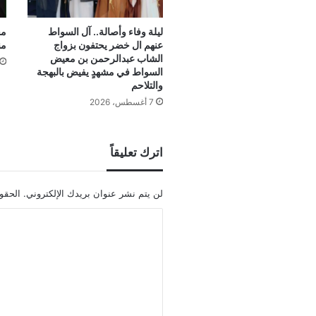
ليلة وفاء وأصالة.. آل السواط
مج
عنهم ال خضر يحتفون بزواج
من
الشاب عبدالرحمن بن معيض
السواط في مشهدٍ يفيض بالبهجة
والتلاحم
7 أغسطس، 2026
اترك تعليقاً
لن يتم نشر عنوان بريدك الإلكتروني.
الحقول
ا
ل
ت
ع
ل