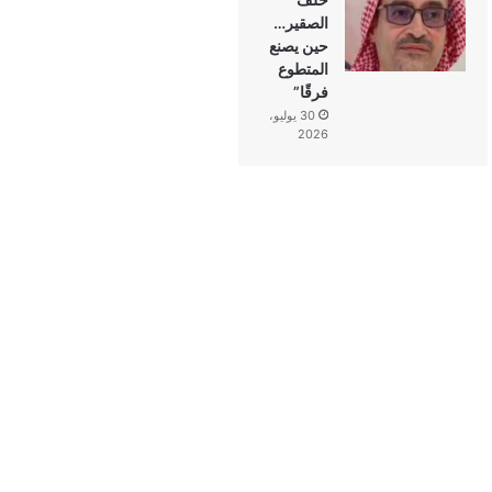
الصقير…
حين يصنع
المتطوع
فرقًا”
30 يوليو،
2026