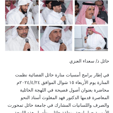
حائل ذ/ سعداء العنزي
في إطار برامج أمسيات منارة حائل الفضائية نظمت
المنارة يوم الأربعاء ١٥ شوال الموافق ٢٠٢٤/٤/٢٤م
محاضرة بعنوان أصول فصيحة في اللهجة الحائلية
المعاصرة قدمها الدكتور فهد المغلوث أستاذ النحو
والصرف واللسانيات المشارك في جامعة حائل تمحورت
الأمسية حول لهجة منطقة حائل، وتأصيل هذه اللهجة