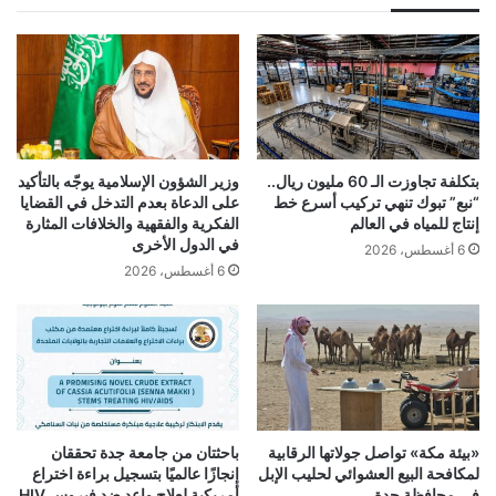
بتكلفة تجاوزت الـ 60 مليون ريال..
وزير الشؤون الإسلامية يوجّه بالتأكيد
“نبع” تبوك تنهي تركيب أسرع خط
على الدعاة بعدم التدخل في القضايا
إنتاج للمياه في العالم
الفكرية والفقهية والخلافات المثارة
في الدول الأخرى
6 أغسطس، 2026
6 أغسطس، 2026
«بيئة مكة» تواصل جولاتها الرقابية
باحثتان من جامعة جدة تحققان
لمكافحة البيع العشوائي لحليب الإبل
إنجازًا عالميًا بتسجيل براءة اختراع
في محافظة جدة
أمريكية لعلاج واعد ضد فيروس HIV