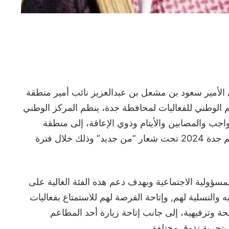
لأمير سعود بن مشعل بن عبدالعزيز نائب أمير منطقة
م الوطني للفعاليات لمحافظة جدة، ينظم المركز الوطني
واجب والمصابين والأيتام وذوي الإعاقة، إلى منطقة
“سيتي ووك” إحدى مناطق موسم جدة 2024 تحت شعار “من جديد” وذلك خلال فترة
المسؤولية الاجتماعية وبهدف دعم هذه الفئة الغالية على
 والتسلية لهم, وإتاحة الفرصة لهم للاستمتاع بفعاليات
 أجواء مريحة وترفيهية، إلى جانب إتاحة زيارة أحد المطاعم
بتجربة تذوق مختلفة.