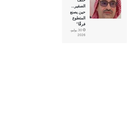
الصقير…
حين يصنع
المتطوع
فرقًا”
30 يوليو،
2026