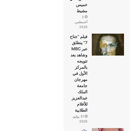
خميس
مشيط
2
أغسطس،
2026
فيلم “جناح
7” ينطلق
عبر MBC
وشاهد بعد
تتويجه
بالمركز
الأول في
مهرجان
جامعة
الملك
عبدالعزيز
للأفلام
الطلابية
31 يوليو،
2026
خلف