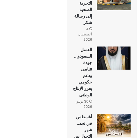
التجربة
الصحية
إلى رسالة
شكر
4
أغسطس،
2026
العسل
السعودي..
جودة
تتنامى
ودعم
حكومي
يعزز الإنتاج
الوطني
30 يوليو،
2026
أغسطس
في نجد..
شهر
التحول بين