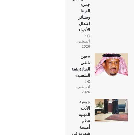
جمرة
القيظ
وبشائر
اعتدال
الأجواء
1
أغسطس،
2026
«حين
تلتقي
القيادة بثقة
الشعب»
4
أغسطس،
2026
جمعية
الأدب
المهنية
تنظم
أمسية
شعرية في