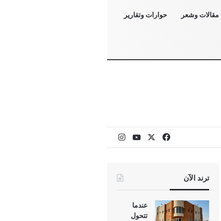
مقالات وشعر
حوارات وتقارير
‫X
فيسبوك
‫YouTube
انستقرام
ترند الآن
عندما
تتحول