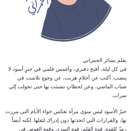
بقلم بشائر الحمراني
في كل ليلة، أفتح دفتري، وأغمس قلمي في حبرٍ أسود لا
ينضب. أكتب عن أحلامٍ هربت، عن وجوهٍ تلاشت في
ضباب الماضي، وعن لحظاتٍ تشبثت بها حتى تحولت إلى
سراب.
حبرُ الأسود ليس سوى مرآة تعكس خواء الأيام التي مررت
بها، والقرارات التي اتخذتها دون إدراك لثقلها. لكنه أيضاً
رمزٌ للقوة. قوة القلم، قوة السرد، وقوة الغوص في