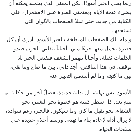
ربما يظل الحبر أسودًا، لكن المعنى الذي يحمله يمكنه أن
يضيء عتمة الأيام ويمنحني القدرة على الاستمرار، على
الكتابة من جديد، حتى تملأ الصفحات بالألوان التي
تستحقها.
وأمام تلك الصفحات الملطخة بالحبر الأسود، أدرك أن كل
قطرة تحمل معها جزءًا مني، أحياناً يثقلني الحزن فتبدو
الكلمات ثقيلة، وأحياناً ينهمر الشغف فيفيض الحبر بلا
توقف. في هذا التناقض، أجد ذاتي، بين ما ضاع وما بقي،
بين ما كتبته وما لم أستطع التعبير عنه.
الأسود ليس نهاية، بل بداية جديدة، فصلٌ آخر من حكاية لم
تنتهِ بعد. كل سطر كتبته هو خطوة نحو التغيير، نحو
الشفاء، نحو تقبل ما كان وما سيكون. فالحبر، رغم سواده،
لا يزال أداة لإعادة بناء ما تهدم، ورسم أحلامٍ جديدة على
صفحات الحياة.