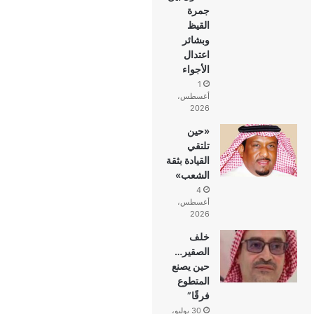
جمرة
القيظ
وبشائر
اعتدال
الأجواء
1
أغسطس،
2026
«حين
تلتقي
القيادة بثقة
الشعب»
4
أغسطس،
2026
خلف
الصقير…
حين يصنع
المتطوع
فرقًا”
30 يوليو،