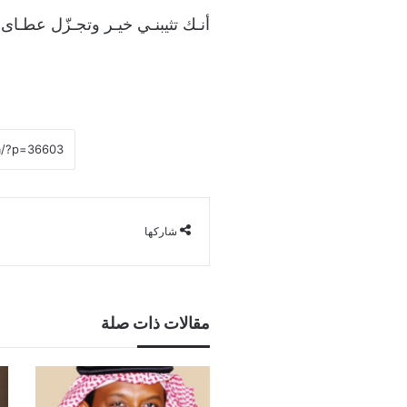
أنـك تثيبنـي خيـر وتجـزّل عطـاى
شاركها
مقالات ذات صلة