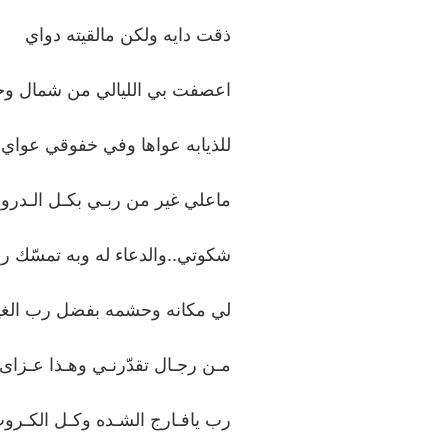
ذقت دايه ولكن مالقيته دواي
اعصفت بي الليالي من شمال و
للذيابه عواها وفي خفوقي عواي
ماعلي غير من ربـي بكـل الـدرو
شكوتي..والدعاء له وبه تمسّك ر
لي مكانه وحشمه بفضل رب الغي
مـن رجـال تقدّرنـي وهـذا عـزاى
رب يافـارج الشـده وكـل الكـرو