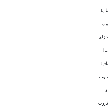
اى!
ـوب
جزاى!
ب!
اى!
سـوب
ى
غروب