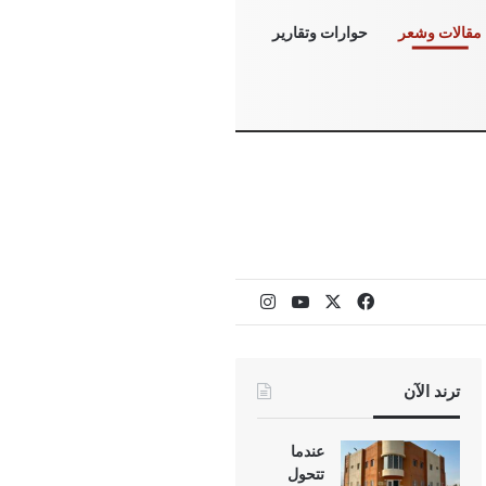
مقالات وشعر
حوارات وتقارير
‫X
فيسبوك
‫YouTube
انستقرام
ترند الآن
عندما
تتحول