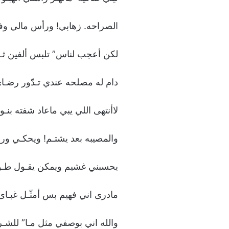
الصراحه. زهابي! ورأس مالي وف
لكن أعجب لناس” تلبس ألفين ثـ
دام له مصلحه عندي تـدّور رضـاى
لاأنتهى اللي يبي ماعاد شفته بنـو
والمصيبه بعد يشتـم! ويحكـي ورا
يحسبني غشيم ويمكن يقـول طـو
مادرى اني فهيم بس أمثّـل غبـاى!
والله اني بوصفي مثل مـا” للشـ