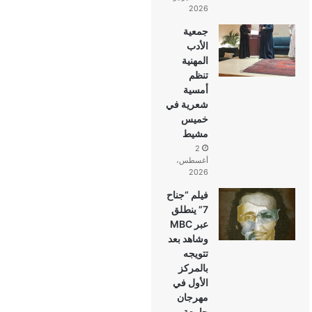
2026
جمعية
الأدب
المهنية
تنظم
أمسية
شعرية في
خميس
مشيط
2
أغسطس،
2026
فيلم “جناح
7” ينطلق
عبر MBC
وشاهد بعد
تتويجه
بالمركز
الأول في
مهرجان
جامعة