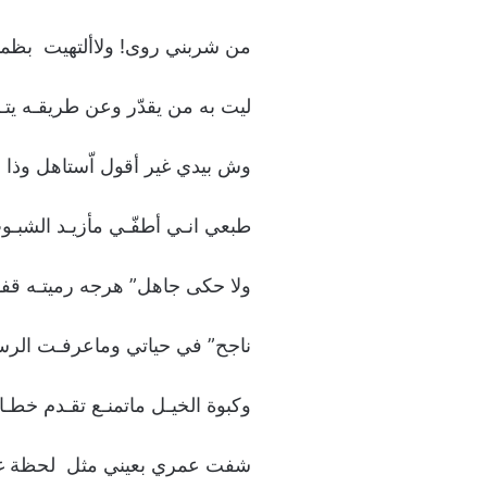
من شربني روى! ولاألتهيت بظمـ
ليت به من يقدّر وعن طريقـه يت
وش بيدي غير أقول اّستاهل وذا 
طبعي انـي أطفّـي مأزيـد الشبـو
ولا حكى جاهل” هرجه رميتـه قفـ
ناجح” في حياتي وماعرفـت الر
وكبوة الخيـل ماتمنـع تقـدم خطـا
شفت عمري بعيني مثل لحظة 