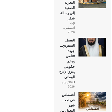
التجربة
الصحية
إلى رسالة
شكر
4
أغسطس،
2026
العسل
السعودي..
جودة
تتنامى
ودعم
حكومي
يعزز الإنتاج
الوطني
30 يوليو،
2026
أغسطس
في نجد..
شهر
التحول بين