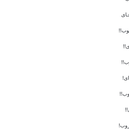
ـاى
وب!!
!!
ب!!
ى!
ب!!
!
روب!