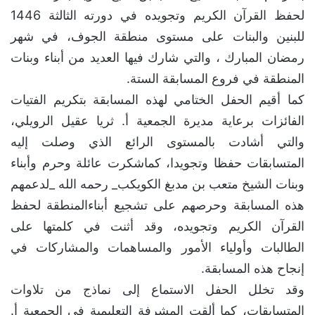
لحفظ القرآن الكريم وتجويده في دورته الثالثة 1446
للبنين والبنات على مستوى منطقة الجوف، في شهر
رمضان المبارك ، والتي شارك فيها العديد من أبناء وبنات
المنطقة في فروع المسابقة الستة.
كما أقيم الحفل الختامي لهذه المسابقة بتكريم الفتيات
الفائزات برعاية مديرة الجمعية أ. ثريا عقيل الرويلي،
والتي أشادت بالمستوى الرائع الذي وصلت إليه
المتسابقات حفظا وتجويدا، كماشكرت عائلة وحرم وأبناء
وبنات الشيخ متعب بن مدبغ الكويكب_ رحمه الله _لدعمهم
هذه المسابقة وحرصهم على تشجيع أبناءالمنطقة لحفظ
القرآن الكريم وتجويده، وقد أثنت في كلمتها على
الطالبات وأولياء الأمور والمساهمات والمشاركات في
إنجاح هذه المسابقة.
وقد تخلل الحفل الاستماع إلى نماذج من تلاوات
المتسابقات، كما ألقت المشرفة التعليمية في الجمعية أ.