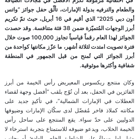
في احتفالية مرموقة تكرّم الأفضل في مجالات الضيافة
والطعام والترفيه بدولة الإمارات، تألّق حفل جوائز “واتس
أون دبي 2025” الذي أقيم في 16 أبريل، حيث تمّ تكريم
أبرز الوجهات المُتميّزة ضمن 38 فئة متنافسة. وقد حصدت
الجوائز لهذا العام رقماً قياسياً تجاوز 100,000 صوت خلال
فترة تصويت امتدت لثلاثة أشهر، ما عزّز مكانتها كواحدة من
أبرز الجوائز التي تُمنح من قبل الجمهور في المنطقة
شفافية وأكثرها موثوقية.
وكان منتجع ريكسوس المعيريض رأس الخيمة من أبرز
الفائزين في الحفل، بعد أن تُوّج بلقب “أفضل وجهة لقضاء
العطلات في الإمارات الشمالية”، في تأكيدٍ جديد على
مكانته كملاذ فاخر مُفضّل لدى سكّان الإمارات وضيوفها
الدوليين على حدّ سواء. يقع المنتجع على ساحل رأس
الخيمة الخلاب، ويدعو ضيوفه للاستمتاع بتجربة استرخاء لا
مثيل لها، سواءً على الشاطئ الخاص الهادئ أو بجانب