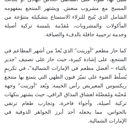
المسبح مع مشروب منعش. ويشتهر المنتجع بمفهومه
الشامل الذي يُتيح للنزلاء الاستمتاع بتشكيلة متنوّعة من
المأكولات والمشروبات، مُقدّمة بلمسة تركية أصيلة
وخدمة ترحيبية حافلة بالدفء والضيافة.
كما حاز مطعم “أورينت” الذي يُعدّ من أشهر المطاعم في
المنتجع، على إشادة كبيرة، حيث حاز على تصنيف “جدير
بالثناء – أفضل مطعم في الإمارات الشمالية”، في تكريمٍ
يُسلّط الضوء على تميّز فنون الطهي التي يتمتع بها منتجع
ريكسوس المعيريض رأس الخيمة. ويُعد “أورينت” وجهة
مُحبّبة ومُفضّلة لعشاق المذاق الراقي، حيث يشتهر بنكهات
تركية أصيلة، وأجواء فاخرة، وتجارب طعام ترتقي
بالحواس، مما يجعله أحد أبرز الجواهر الذوقية في
الإمارات الشمالية.