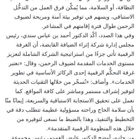
النظافة، أو السلامة، مما يُمكِّن فرق العمل من التدخُّل
الاستباقي، ويسهم في توفير بيئة آمنة ومريحة لضيوف
الرحمن طوال فترة إقامتهم في المشاعر.
وفي هذا الصدد، أكّد الدكتور أحمد بن عباس سندي، رئيس
مجلس إدارة شركة إثراء الضيافة القابضة، أن الغرفة
الرقمية تأتي جزءًا من استراتيجية الشركة الشاملة لتعزيز
مستوى الخدمات المقدمة لضيوف الرحمن، وقال: «نعتبر
غرفة التحكُّم الرقمية إحدى الركائز الأساسية في تطوير
الخدمات». وأضاف: «نُسخّر من خلالها التقنيات الحديثة
لتوفير إشراف مستمر ومباشر على كافة المواقع. كما
نعمل على تحقيق الاستجابة الاستباقية والسريعة، إيمانًا منّا
بأن سلامة الحاج وراحته مسؤولية عظيمة تتطلب دقة في
التخطيط والتنفيذ، وهذا بالضبط ما نسعى لتوفيره من
خلال هذه المنظومة الرقمية المتقدمة».
من جانبه، أوضح الدكتور عايض الغوينم، رئيس مجموعة