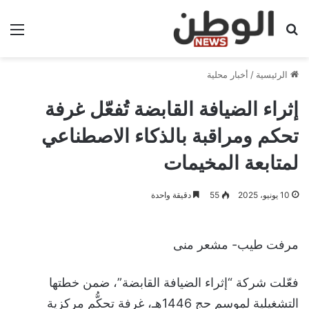
بحث عن
الق
الرئيسية
/
أخبار محلية
إثراء الضيافة القابضة تُفعّل غرفة
تحكم ومراقبة بالذكاء الاصطناعي
لمتابعة المخيمات
10 يونيو، 2025
55
دقيقة واحدة
مرفت طيب- مشعر منى
فعّلت شركة “إثراء الضيافة القابضة”، ضمن خطتها
التشغيلية لموسم حج 1446هـ، غرفة تحكُّم مركزية