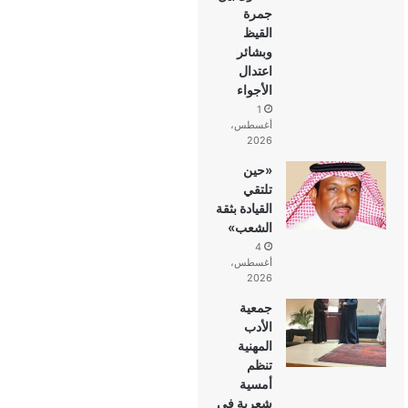
جمرة
القيظ
وبشائر
اعتدال
الأجواء
1
أغسطس،
2026
«حين
تلتقي
القيادة بثقة
الشعب»
4
أغسطس،
2026
جمعية
الأدب
المهنية
تنظم
أمسية
شعرية في