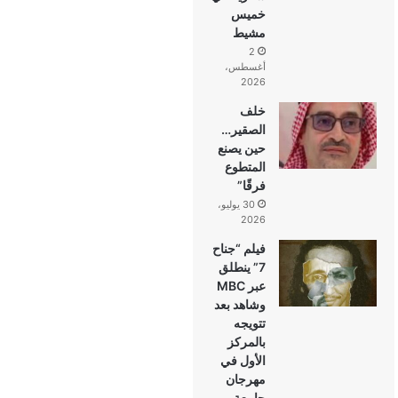
خميس
مشيط
2
أغسطس،
2026
خلف
الصقير…
حين يصنع
المتطوع
فرقًا”
30 يوليو،
2026
فيلم “جناح
7” ينطلق
عبر MBC
وشاهد بعد
تتويجه
بالمركز
الأول في
مهرجان
جامعة