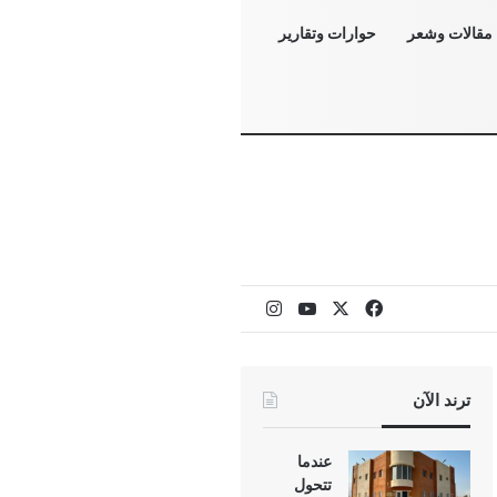
مقالات وشعر
حوارات وتقارير
‫X
فيسبوك
‫YouTube
انستقرام
ترند الآن
عندما
تتحول