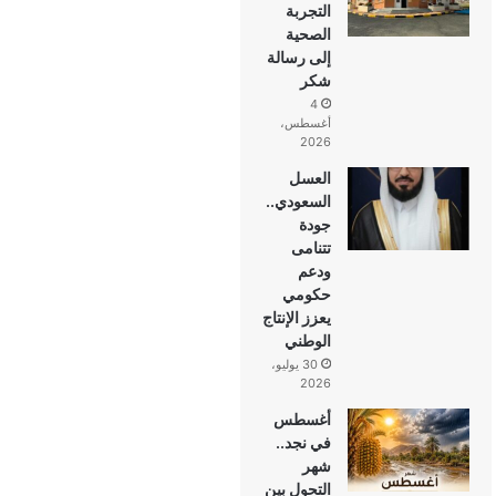
التجربة
الصحية
إلى رسالة
شكر
4
أغسطس،
2026
العسل
السعودي..
جودة
تتنامى
ودعم
حكومي
يعزز الإنتاج
الوطني
30 يوليو،
2026
أغسطس
في نجد..
شهر
التحول بين