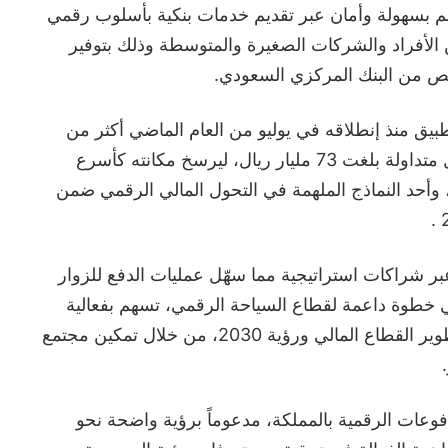
م بسهولة وأمان عبر تقديم خدمات بنكية بأسلوب رقمي
 الأفراد والشركات الصغيرة والمتوسطة وذلك بتوفير
ص من البنك المركزي السعودي.
طبيق منذ إنطلاقه في يوليو من العام الماضي أكثر من
500 مليون عملية، وبحجم أموال متداولة بلغت 73 مليار ريال، ليرسخ مكانته كأسرع
 وأحد النماذج الملهمة في التحول المالي الرقمي ضمن
ر شراكات استراتيجية مما سهّل عمليات الدفع للزوار
 خطوة داعمة لقطاع السياحة الرقمي، تسهم بفعالية
في تحقيق مستهدفات برنامج تطوير القطاع المالي ورؤية 2030، من خلال تمكين مجتمع
عات الرقمية بالمملكة، مدعوماً برؤية واضحة نحو