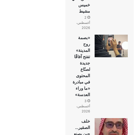
خميس
مشيط
2
أغسطس،
2026
«بصمة
روح
المدينة»
تفتح آفاقًا
جديدة
لصنّاع
المحتوى
في مبادرة
«ما وراء
العدسة»
3
أغسطس،
2026
خلف
الصقير…
حين يصنع