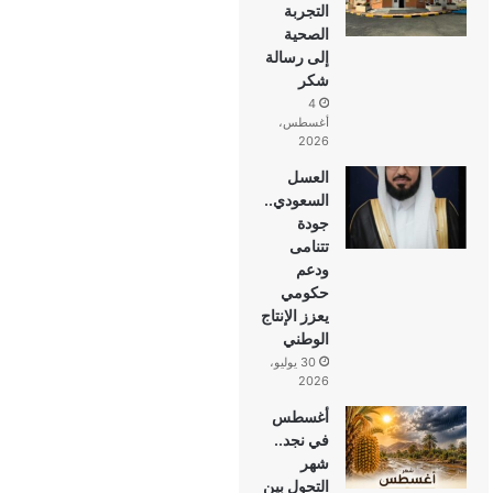
التجربة
الصحية
إلى رسالة
شكر
4
أغسطس،
2026
العسل
السعودي..
جودة
تتنامى
ودعم
حكومي
يعزز الإنتاج
الوطني
30 يوليو،
2026
أغسطس
في نجد..
شهر
التحول بين