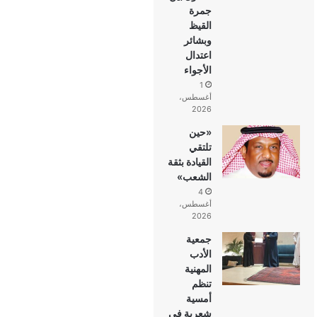
جمرة
القيظ
وبشائر
اعتدال
الأجواء
1
أغسطس،
2026
«حين
تلتقي
القيادة بثقة
الشعب»
4
أغسطس،
2026
جمعية
الأدب
المهنية
تنظم
أمسية
شعرية في