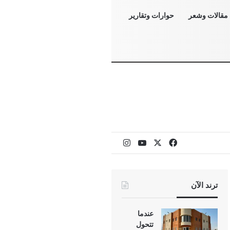
مقالات وشعر
حوارات وتقارير
‫X
فيسبوك
‫YouTube
انستقرام
ترند الآن
عندما
تتحول