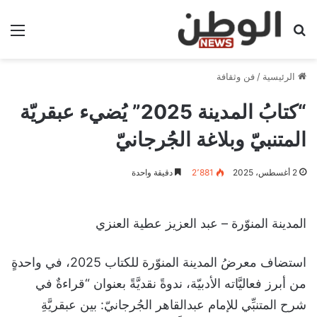
بحث عن
الق
الرئيسية
/
فن وثقافة
“كتابُ المدينة 2025” يُضيء عبقريّة
المتنبيّ وبلاغة الجُرجانيّ
2 أغسطس، 2025
2٬881
دقيقة واحدة
المدينة المنوّرة – عبد العزيز عطية العنزي
استضاف معرضُ المدينة المنوّرة للكتاب 2025، في واحدةٍ
من أبرز فعاليَّاته الأدبيّة، ندوةً نقديَّةً بعنوان “قراءةٌ في
شرح المتنبِّي للإمام عبدالقاهر الجُرجانيّ: بين عبقريَّةِ