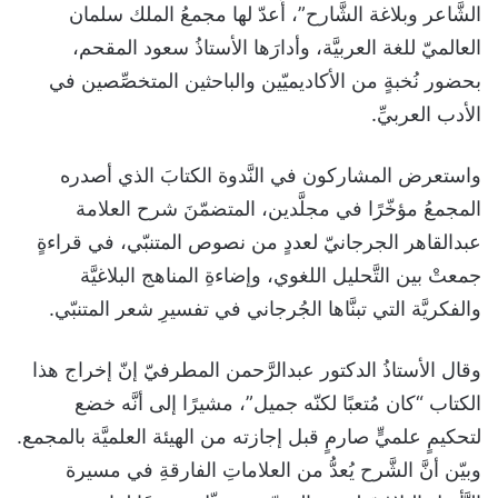
الشَّاعر وبلاغة الشَّارح”، أَعدّ لها مجمعُ الملك سلمان
العالميّ للغة العربيَّة، وأدارَها الأستاذُ سعود المقحم،
بحضور نُخبةٍ من الأكاديميّين والباحثين المتخصِّصين في
الأدب العربيِّ.
واستعرض المشاركون في النَّدوة الكتابَ الذي أصدره
المجمعُ مؤخّرًا في مجلَّدين، المتضمّنَ شرح العلامة
عبدالقاهر الجرجانيّ لعددٍ من نصوص المتنبّي، في قراءةٍ
جمعتْ بين التَّحليل اللغوي، وإضاءةِ المناهج البلاغيَّة
والفكريَّة التي تبنَّاها الجُرجاني في تفسيرِ شعر المتنبّي.
وقال الأستاذُ الدكتور عبدالرَّحمن المطرفيّ إنّ إخراج هذا
الكتاب “كان مُتعبًا لكنّه جميل”، مشيرًا إلى أنَّه خضع
لتحكيمٍ علميٍّ صارمٍ قبل إجازته من الهيئة العلميَّة بالمجمع.
وبيّن أنَّ الشَّرح يُعدُّ من العلاماتِ الفارقةِ في مسيرة