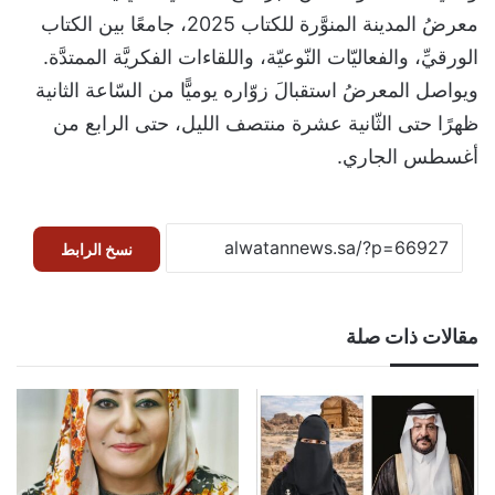
معرضُ المدينة المنوَّرة للكتاب 2025، جامعًا بين الكتاب
الورقيِّ، والفعاليّات النّوعيّة، واللقاءات الفكريَّة الممتدَّة.
ويواصل المعرضُ استقبالَ زوّاره يوميًّا من السّاعة الثانية
ظهرًا حتى الثّانية عشرة منتصف الليل، حتى الرابع من
أغسطس الجاري.
نسخ الرابط
مقالات ذات صلة