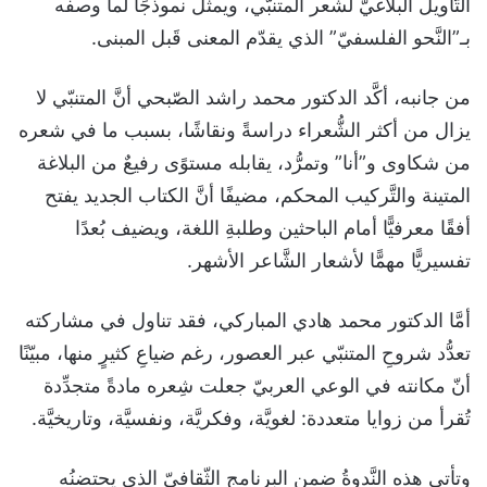
التَّأويل البلاغيّ لشعر المتنبّي، ويمثّل نموذجًا لما وصفه
بـ”النَّحو الفلسفيّ” الذي يقدّم المعنى قَبل المبنى.
من جانبه، أكَّد الدكتور محمد راشد الصّبحي أنَّ المتنبّي لا
يزال من أكثر الشُّعراء دراسةً ونقاشًا، بسبب ما في شعره
من شكاوى و”أنا” وتمرُّد، يقابله مستوًى رفيعٌ من البلاغة
المتينة والتَّركيب المحكم، مضيفًا أنَّ الكتاب الجديد يفتح
أفقًا معرفيًّا أمام الباحثين وطلبةِ اللغة، ويضيف بُعدًا
تفسيريًّا مهمًّا لأشعار الشَّاعر الأشهر.
أمَّا الدكتور محمد هادي المباركي، فقد تناول في مشاركته
تعدُّد شروحِ المتنبّي عبر العصور، رغم ضياعِ كثيرٍ منها، مبيّنًا
أنّ مكانته في الوعي العربيّ جعلت شِعره مادةً متجدِّدة
تُقرأ من زوايا متعددة: لغويَّة، وفكريَّة، ونفسيَّة، وتاريخيَّة.
وتأتي هذه النَّدوةُ ضمن البرنامج الثّقافيّ الذي يحتضنُه