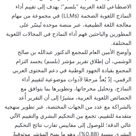
الاصطناعي للغة العربية “بلسم”؛ يهدف إلى تقييم أداء
النماذج اللغوية الضخمة (LLMs) في مجموعة من مهام
معالجة اللغة الطبيعية، عبر منصة موحدة تُيسّر على
المطورين والباحثين فهم أداء النماذج في المجالات اللغوية
المختلفة.
وأوضح الأمين العام للمجمع الدكتور عبدالله بن صالح
الوشمي، أن إطلاق تقرير مؤشر (بلسم) يجسد التزام
المجمع بقيادة الجهود الوطنية في دعم المحتوى العربي
الرقمي، إذّ يُعدٌّ مرجعًا لأدوات موضوعية لتقييم أداء
النماذج، وتحليل مخرجاتها، وتطويرها بما يتوافق مع
الخصائص اللغوية العربية، مشيرًا إلى أن التقرير أُعد
بالشراكة مع عدد من الجهات المختصة، عبر تطوير منهجية
متقدمة للتقييم، تجمع بين التحكيم البشري والتقييم الآلي
عالي الدقة؛ للوصول إلى مقاييس تقارب نتائج التحكيم
البشري بنسبة (0.88%)، وهو ما يمنح المؤشر موثوقيةً