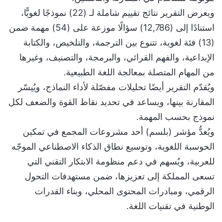
ويعرض التقرير نتائج تقييم شاملة لـ (22) نموذجًا لغويًّا،
استنادًا إلى (12,786) سؤالًا موزعة على (54) مهمة ضمن
(13) فئة لغوية، تتنوع بين الترجمة، والتلخيص، والكتابة
الإبداعية، والفهم القرائي، والبرمجة، والتصنيف، وغيرها
من المهام المتصلة بمعالجة اللغة الطبيعية.
ويُقدّم التقرير أيضًا تحليلات مفصّلة لأداء النماذج، ويُيسّر
المقارنة بينها، ويساعد في تحديد نقاط القوة والضعف لكل
نموذج بحسب المهمة.
ويُعدُّ مؤشر (بلسم) أحد مشروعات المجمع في تمكين
الحوسبة اللغوية، وتوسيع نطاق الذكاء الاصطناعي الموجّه
للعربية، ويُسهم في دعم منظومة الابتكار التقني التي
تسعى المملكة إلى تعزيزها، ضمن مستهدفات التحول
الرقمي، ومبادرات المحتوى المحلي، وبناء القدرات
الوطنية في تقنيات اللغة.