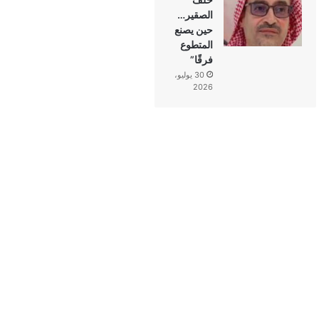
الصقير…
حين يصنع
المتطوع
فرقًا”
30 يوليو،
2026