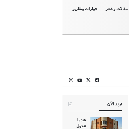
مقالات وشعر
حوارات وتقارير
‫X
فيسبوك
‫YouTube
انستقرام
ترند الآن
عندما
تتحول