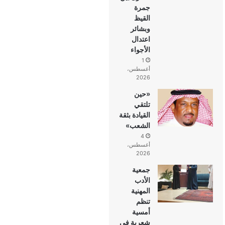
جمرة
القيظ
وبشائر
اعتدال
الأجواء
1
أغسطس،
2026
«حين
تلتقي
القيادة بثقة
الشعب»
4
أغسطس،
2026
جمعية
الأدب
المهنية
تنظم
أمسية
شعرية في