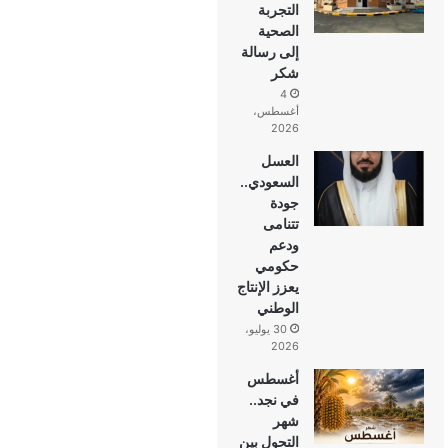
التجربة
الصحية
إلى رسالة
شكر
4
أغسطس،
2026
العسل
السعودي..
جودة
تتنامى
ودعم
حكومي
يعزز الإنتاج
الوطني
30 يوليو،
2026
أغسطس
في نجد..
شهر
التحول بين