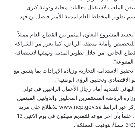
صيص الملعب لاستقبال فعاليات محلية ودولية كبرى
س العالم 2034، كما سيتم تطوير المخطط العام لمدينة الأمير فيصل بن فهد
“يجسد المشروع التعاون المثمر بين القطاع العام ممثلاً
 للتخصيص وأمانة منطقة الرياض، كما يعزز من الشراكة
قطاع الخاص، من خلال تطوير المدينة وتهيئتها لاستضافة
المتنوعة”.
حقيق الاستدامة التجارية وزيادة الإيرادات بما يتسق مع
و الاقتصادي وتحقيق الرؤى الوطنية”.
النهائي للتقديم أمام رجال الأعمال الراغبين في تولي
زارة الرياضة المستثمرين المحليين والدوليين المهتمين
إلى زيارة الموقع الإلكتروني للمركز عبر الرابط www.ncp.gov.sa للاطلاع على مزيد
من المعلومات عن طلب التأهيل، علماً بأن آخر موعد للتقديم سيكون في يوم الاثنين 13