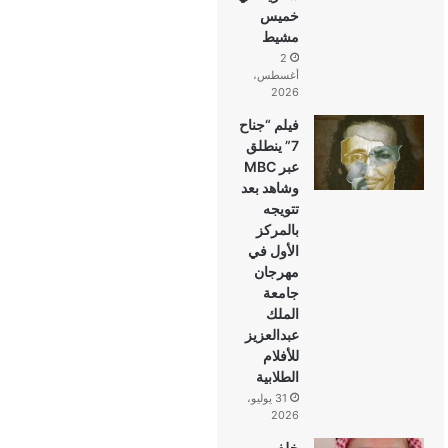
خميس
مشيط
2
أغسطس،
2026
فيلم “جناح
7” ينطلق
عبر MBC
وشاهد بعد
تتويجه
بالمركز
الأول في
مهرجان
جامعة
الملك
عبدالعزيز
للأفلام
الطلابية
31 يوليو،
2026
خلف