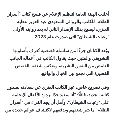
​أعلنت الهيئة العامة لتنظيم الإعلام عن فسح كتاب “أسرار
الظلام” للكاتب والروائي السعودي عبد العزيز عطية
العنزي، ليصبح بذلك الإصدار الثاني له بعد روايته الأولى
“رغبات الشيطان” التي صدرت عام 2023.
​ويُعد الكتابان جزءًا من سلسلة قصصية تُعرف بأسلوبها
التشويقي والمثير، حيث يتناول الكاتب في أعماله الجانب
الغامض من النفس البشرية، ويعكس شغفه بالقصص
القصيرة التي تجمع بين الخيال والواقع.
​وفي تصريح خاص، عبر الكاتب العنزي عن سعادته بصدور
كتابه الجديد، قائلًا: “أنا سعيد جدًا بردود الأفعال الإيجابية
على “رغبات الشيطان”، وآمل أن يجد القراء في “أسرار
الظلام” ما يثير شغفهم ويدفعهم لاكتشاف عوالم جديدة من