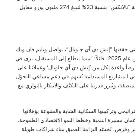
جلوبال” في صافي أرباح مجموعة “تالانكس” بنسبة 23% لتبلغ 274 مليون يورو مقابل
التي حققتها “إتش دي آي جلوبال”، يواصل ويليم فان ويك
نظرته المتفائلة للنصف الثاني من عام 2025، قائلاً: “بينما نتطلع إلى المستقبل، نرى في
صاً واعدة لكل من ’إتش دي آي جلوبال‘ وعملائنا على
في المشاريع المستدامة تُسهم في دعم مساعي التحوّل
ة، وتُبرز قدرتنا على التكيّف والابتكار بالتوازي مع
راتيجي وتركيبتها السكانية الشابة والمتنوعة يؤهلانها
مان مسيرة التنمية وخطط النمو الاقتصادي الطموحة.
ر وفرص، تُجسّد التزامنا العميق ببناء شراكات طويلة