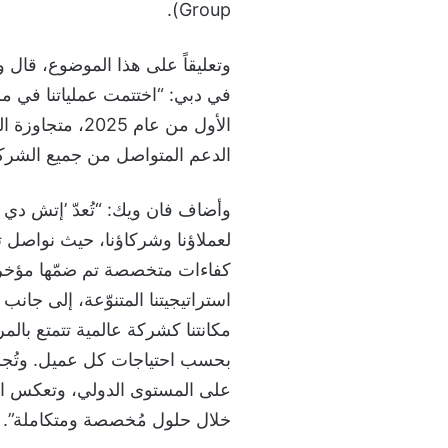
Group).
وتعليقاً على هذا الموضوع، قال 
في دبي: “اختتمت عملياتنا في مر
الأول من عام 5
الدعم المتواصل من جميع الشركاء،
وأضاف فان ويك: “تُعدّ ’إتش دي آي
لعملاؤنا وشركاؤنا، حيث نواصل ت
كفاءات متخصصة تم ضمّها مؤخراً
استراتيجيتنا المتنوّعة، إلى جان
مكانتنا كشركة عالمية تتمتع بالم
بحسب احتياجات كل عميل. وتُجسّ
على المستوى الدولي، وتعكس التز
خلال حلول مُخصصة ومتكاملة”.