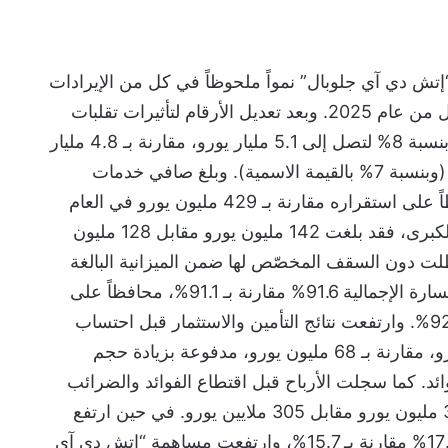
ش دي آي جلوبال” نمواً ملحوظاً في كل من الإيرادات
وصافي الأرباح خلال النصف الأول من عام 2025. وبعد تعديل الأرقام لتأثيرات تقلبات
العملة، ارتفعت إيرادات التأمين بنسبة 8% لتصل إلى 5.1 مليار يورو، مقارنة بـ 4.8 مليار
يورو للفترة ذاتها من عام 2024 (وبنسبة 7% بالقيمة الاسمية). وبلغ صافي خدمات
التأمين 430 مليون يورو، محافظاً على استقراره مقارنة بـ 429 مليون يورو في العام
الماضي. أما تعويضات الخسائر الكبرى، فقد بلغت 142 مليون يورو مقابل 128 مليون
 ظلت دون السقف المخصّص لها ضمن الميزانية البالغة
253 مليون يورو. وبلغ معدل الخسارة الإجمالية 91.6% مقارنة بـ 91.1%، محافظاً على
التوقعات السنوية التي تقل عن 92%. وارتفعت نتائج التأمين والاستثمار قبل احتساب
تأثيرات العملة إلى 99 مليون يورو، مقارنة بـ 68 مليون يورو، مدفوعة بزيادة حجم
ائد. كما سجلت الأرباح قبل اقتطاع الفوائد والضرائب
زيادة بنسبة 24% لتصل إلى 377 مليون يورو مقابل 305 ملايين يورو. في حين ارتفع
العائد على الأسهم (RoE) إلى 17.4% مقارنة بـ 15.7%، وارتفعت مساهمة “إتش دي آي