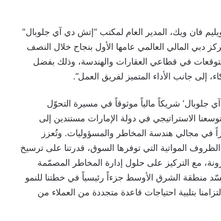
ويليم فان ويك، المدير العام لمكتب “إتش دي آي جلوبال”
كز دبي المالي العالمي عامها الأول بنجاح خلال النصف
202، متجاوزة التوقعات في قطاعي العقارات والهندسة، وذلك بفضل
 إلى جانب الأداء المتميز لفريق العمل”.
 جلوبال‘ شريكاً مالياً موثوقاً في مسيرة التحوّل
وسعنا الاستراتيجي في دولة الإمارات مستندين إلى
 في مجالي هندسة المخاطر والمسؤوليات. وتُعزز
ب الظروف المواتية التي توفرها السوق، قدرتنا على ترسيخ
رونة، مع التركيز على حلول إدارة المخاطر المصمّمة
د منطقة الشرق الأوسط جزءاً رئيسياً في خطتنا للنمو
امنا بتلبية احتياجات قاعدة متجددة من العملاء من