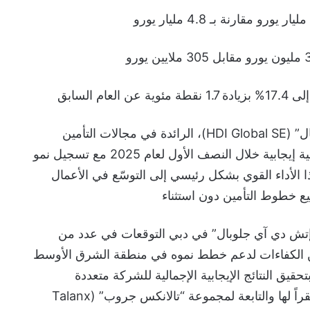
حققت شركة “إتش دي آي جلوبال” (HDI Global SE)، الرائدة في مجالات التأمين
المؤسسي والمتخصص، نتائج مالية إيجابية خلال النصف الأول لعام 2025 مع تسجيل نمو
ذا الأداء القوي بشكل رئيسي إلى التوسّع في الأعمال
ع خطوط التأمين دون استثناء
إتش دي آي جلوبال” في دبي التوقعات في عدد من
 الكفاءات لدعم خطط نموه في منطقة الشرق الأوسط
قيق النتائج الإيجابية الإجمالية للشركة متعددة
الجنسيات التي تتخذ من ألمانيا مقراً لها والتابعة لمجموعة “تالانكس جروب” (Talanx