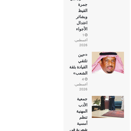
جمرة
القيظ
وبشائر
اعتدال
الأجواء
1
أغسطس،
2026
«حين
تلتقي
القيادة بثقة
الشعب»
4
أغسطس،
2026
جمعية
الأدب
المهنية
تنظم
أمسية
شعرية في