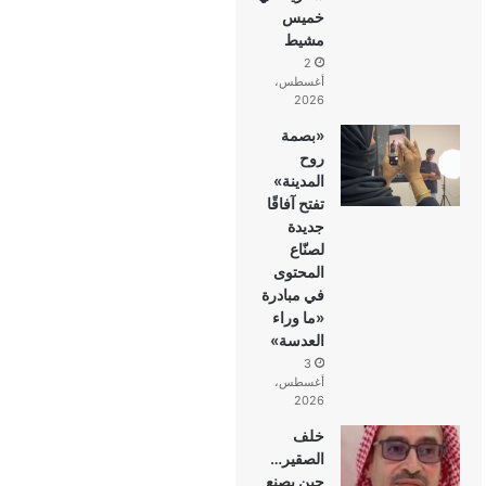
خميس
مشيط
2
أغسطس،
2026
«بصمة
روح
المدينة»
تفتح آفاقًا
جديدة
لصنّاع
المحتوى
في مبادرة
«ما وراء
العدسة»
3
أغسطس،
2026
خلف
الصقير…
حين يصنع