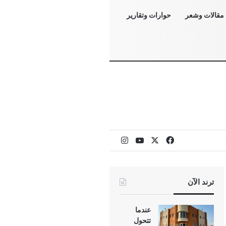
مقالات وشعر
حوارات وتقارير
‫X
فيسبوك
‫YouTube
انستقرام
ترند الآن
عندما
تتحول