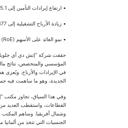
• ارتفاع إيرادات التأمين إلى 5.1 مليار يورو مقارنة بـ 4.8 مليار يورو
• زيادة الأرباح التشغيلية إلى 377 مليون يورو مقابل 305 ملايين يورو
• نمو العائد على الأسهم (RoE) إلى 17.4% بزيادة 1.7 نقطة مئوية عن العام السابق
في الإيرادات والأرباح. ويُعزى ه
الجديدة، وهو ما ساهمت فيه جمي
وفي هذا السياق، تجاوز مكتب “
القطاعات، واستقطب العديد من
وشمال أفريقيا. وساهم المكتب بتح