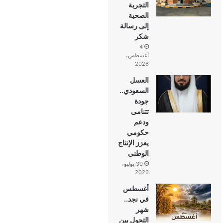
التجربة
الصحية
إلى رسالة
شكر
4
أغسطس،
2026
العسل
السعودي..
جودة
تتنامى
ودعم
حكومي
يعزز الإنتاج
الوطني
30 يوليو،
2026
أغسطس
في نجد..
شهر
التحول بين