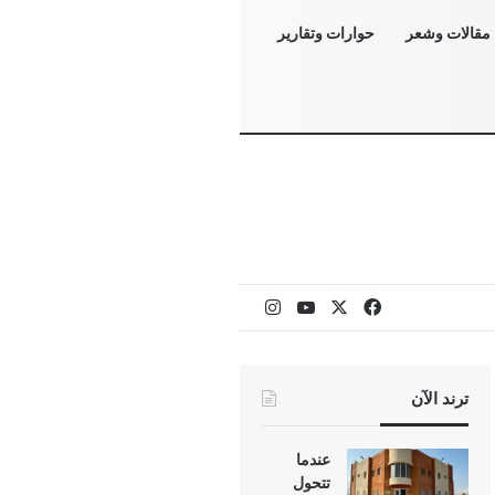
مقالات وشعر
حوارات وتقارير
‫X
فيسبوك
‫YouTube
انستقرام
ترند الآن
عندما
تتحول