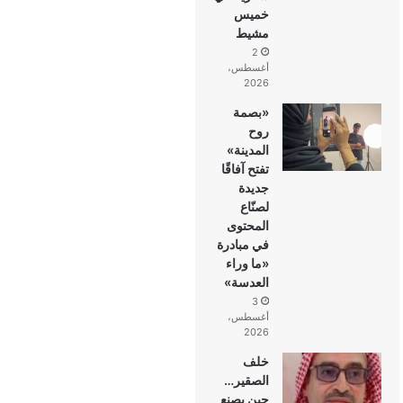
خميس
مشيط
2
أغسطس،
2026
«بصمة
روح
المدينة»
تفتح آفاقًا
جديدة
لصنّاع
المحتوى
في مبادرة
«ما وراء
العدسة»
3
أغسطس،
2026
خلف
الصقير…
حين يصنع