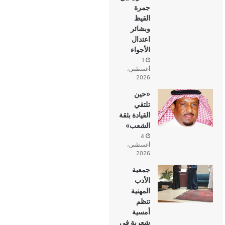
جمرة
القيظ
وبشائر
اعتدال
الأجواء
1
أغسطس،
2026
«حين
تلتقي
القيادة بثقة
الشعب»
4
أغسطس،
2026
جمعية
الأدب
المهنية
تنظم
أمسية
شعرية في