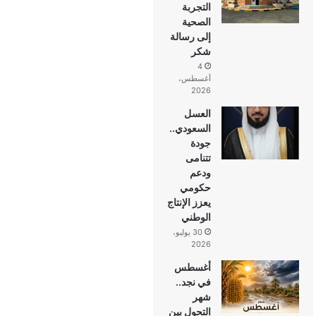
التجربة
الصحية
إلى رسالة
شكر
4
أغسطس،
2026
العسل
السعودي..
جودة
تتنامى
ودعم
حكومي
يعزز الإنتاج
الوطني
30 يوليو،
2026
أغسطس
في نجد..
شهر
التحول بين