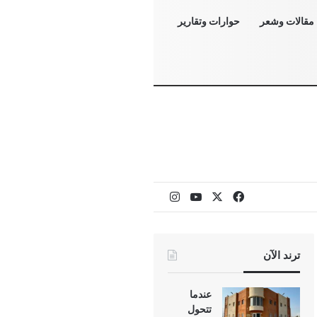
مقالات وشعر
حوارات وتقارير
‫X
فيسبوك
‫YouTube
انستقرام
ترند الآن
عندما
تتحول