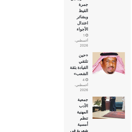
جمرة
القيظ
وبشائر
اعتدال
الأجواء
1
أغسطس،
2026
«حين
تلتقي
القيادة بثقة
الشعب»
4
أغسطس،
2026
جمعية
الأدب
المهنية
تنظم
أمسية
شعرية في