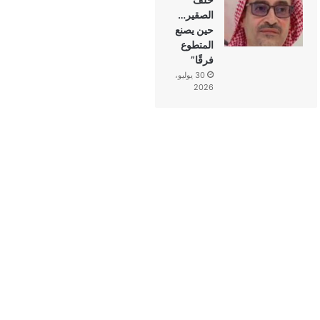
الصقير…
حين يصنع
المتطوع
فرقًا”
30 يوليو،
2026