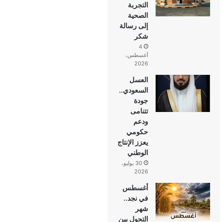
التجربة
الصحية
إلى رسالة
شكر
4
أغسطس،
2026
العسل
السعودي..
جودة
تتنامى
ودعم
حكومي
يعزز الإنتاج
الوطني
30 يوليو،
2026
أغسطس
في نجد..
شهر
التحول بين