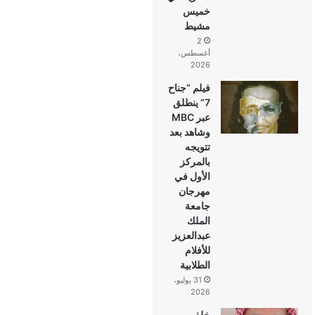
خميس
مشيط
2
أغسطس،
2026
فيلم “جناح
7” ينطلق
عبر MBC
وشاهد بعد
تتويجه
بالمركز
الأول في
مهرجان
جامعة
الملك
عبدالعزيز
للأفلام
الطلابية
31 يوليو،
2026
خلف