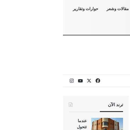
مقالات وشعر
حوارات وتقارير
‫X
فيسبوك
‫YouTube
انستقرام
ترند الآن
عندما
تتحول