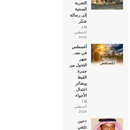
التجربة
الصحية
إلى رسالة
شكر
4
أغسطس،
2026
أغسطس
في نجد..
شهر
التحول بين
جمرة
القيظ
وبشائر
اعتدال
الأجواء
1
أغسطس،
2026
«حين
تلتقي