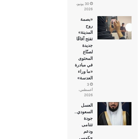
30 يونيو،
2026
«بصمة
روح
المدينة»
تفتح آفاقًا
جديدة
لصنّاع
المحتوى
في مبادرة
«ما وراء
العدسة»
3
أغسطس،
2026
العسل
السعودي..
جودة
تتنامى
ودعم
حكومي