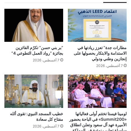
مطارات جدة” تعزز ريادتها في
“بر بني حسن” تكرّم الفائزين
الاستدامة والابتكار بحصولها على
بجائزة “رواد العمل التطوعي 4”
إنجازين وطني ودولي
7 أغسطس، 2026
7 أغسطس، 2026
لومينا فيستا تختتم أولى فعالياتها
خطيب المسجد النبوي: تقوى ألله
«Summit200» في الباحة بحضور
مفتاح كل سعادة
الأميرة عهد آل سعود وتعلن انطلاق
7 أغسطس، 2026
سلسلة تجارب نوعية في المملكة