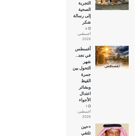
التجربة
الصحية
إلى رسالة
شكر
4
أغسطس،
2026
أغسطس
في نجد..
شهر
التحول بين
جمرة
القيظ
وبشائر
اعتدال
الأجواء
1
أغسطس،
2026
«حين
تلتقي