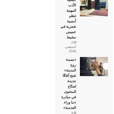
الأدب
المهنية
تنظم
أمسية
شعرية في
خميس
مشيط
2
أغسطس،
2026
«بصمة
روح
المدينة»
تفتح آفاقًا
جديدة
لصنّاع
المحتوى
في مبادرة
«ما وراء
العدسة»
3