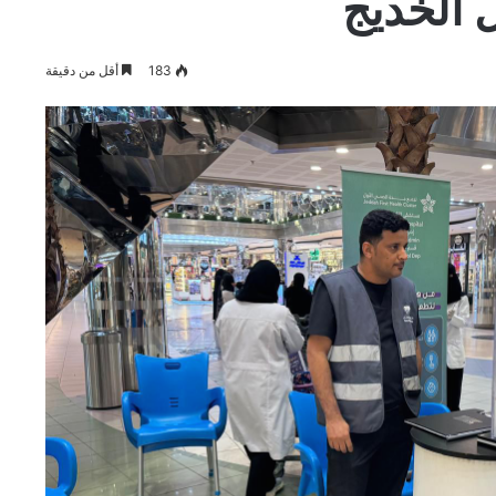
 الخديج
183
أقل من دقيقة