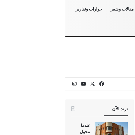
مقالات وشعر
حوارات وتقارير
‫X
فيسبوك
‫YouTube
انستقرام
ترند الآن
عندما
تتحول