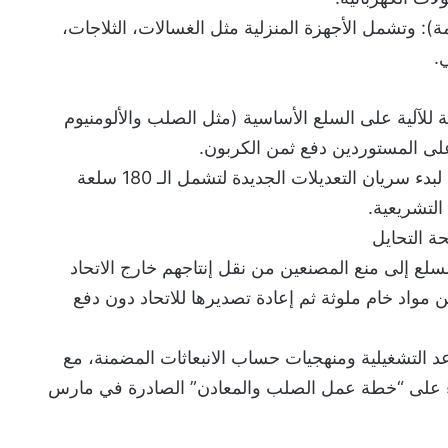
ية (6% من القائمة): وتشمل الأجهزة المنزلية مثل الغسالات، الثلاجات،
.
حلة النهائية للآلية على السلع الأساسية (مثل الصلب والألومنيوم
لى المستوردين دفع ثمن الكربون.
بداية عام 2028: التاريخ المقترح لبدء سريان التعديلات الجديدة لتشمل الـ 180 سلعة
التشريعية.
لع إلى منع المصنعين من نقل إنتاجهم خارج الاتحاد
ن مواد خام ملوثة ثم إعادة تصديرها للاتحاد دون دفع
عد التشغيلية ومنهجيات حساب الانبعاثات المضمنة، مع
اءً على “خطة عمل الصلب والمعادن” الصادرة في مارس