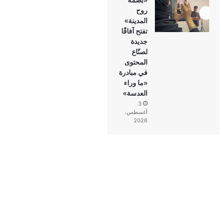
روح
المدينة»
تفتح آفاقًا
جديدة
لصنّاع
المحتوى
في مبادرة
«ما وراء
العدسة»
3
أغسطس،
2026