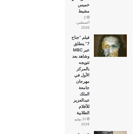
خميس
مشيط
2
أغسطس،
2026
فيلم “جناح
7” ينطلق
عبر MBC
وشاهد بعد
تتويجه
بالمركز
الأول في
مهرجان
جامعة
الملك
عبدالعزيز
للأفلام
الطلابية
31 يوليو،
2026
«بصمة