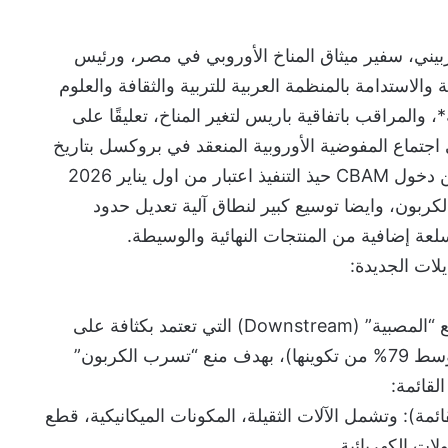
ني، سفير ميثاق المناخ الأوروبي في مصر، ورئيس
والاستدامة بالمنظمة العربية للتربية والثقافة والعلوم
، والمراقب باتفاقية باريس لتغير المناخ، تعليقًا على
 اجتماع المفوضية الأوروبية المنعقد في بروكسل بتاريخ
17 ديسمبر 2025، تم الإعلان عن دخول CBAM حيذ التنفيذ اعتبار من اول يناير 2026
د 6 سلع كثيفة الكربون، وايضا توسيع كبير لنطاق آلية تعديل حدود
يلات الجديدة:
تستهدف التعديلات الجديدة السلع “المصبية” (Downstream) التي تعتمد بكثافة على
الحديد والصلب والألومنيوم (بمتوسط 79% من تكوينها)، بهدف منع “تسرب الكربون”
لقائمة:
ناعية (94% من القائمة): وتشمل الآلات الثقيلة، المكونات الميكانيكية، قطع
لات الكهربائية.