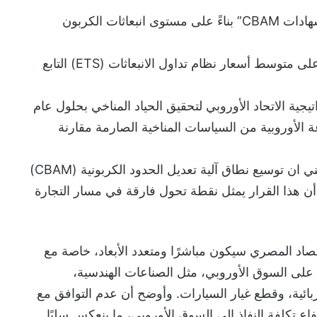
يتعين على المستوردين شراء “شهادات CBAM” بناءً على مستوى انبعاثات الكربون
سيتم تسعير هذه الشهادات بناءً على متوسط أسعار نظام تداول الانبعاثات (ETS) التابع
جية الاتحاد الأوروبي لتحقيق الحياد المناخي بحلول عام
عة الأوروبية من السياسات المناخية الصارمة مقارنة
وقال السفير د. مصطفى الشربيني ان توسيع نطاق آلية تعديل الحدود الكربونية (CBAM)
 هذا القرار يمثل نقطة تحول فارقة في مسار التجارة
تصاد المصري سيكون مباشرًا ومتعدد الأبعاد، خاصة مع
على السوق الأوروبي، مثل الصناعات الهندسية،
ربائية، وقطع غيار السيارات. وأوضح أن عدم التوافق مع
 إلى ارتفاع تكلفة النفاذ إلى السوق الأوروبي، ما ينعكس سلبًا