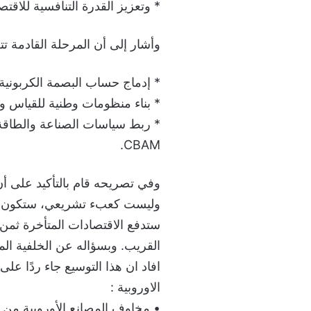
* وتعزيز القدرة التنافسية للاقتص
وأشار إلى أن المرحلة القادمة 
* إدماج حساب البصمة الكربونية
* بناء منظومات وطنية للقياس والإبل
* ربط سياسات الصناعة والطاقة 
CBAM.
وليست كعبء تشريعي، ستكون الأق
ستدفع الاقتصادات المتأخرة ثمن 
القريب. وبسؤاله عن الخلفية المق
افاد ان هذا التوسيع جاء ردًا ع
الاوروبية :
• مخاوف المصانع الأوروبية من