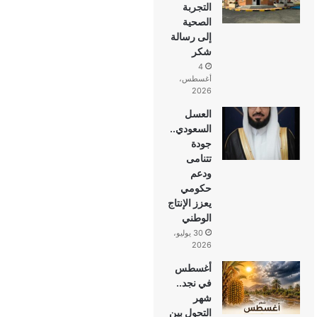
التجربة
الصحية
إلى رسالة
شكر
4
أغسطس،
2026
العسل
السعودي..
جودة
تتنامى
ودعم
حكومي
يعزز الإنتاج
الوطني
30 يوليو،
2026
أغسطس
في نجد..
شهر
التحول بين