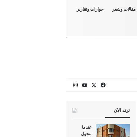
مقالات وشعر
حوارات وتقارير
‫X
فيسبوك
‫YouTube
انستقرام
ترند الآن
عندما
تتحول