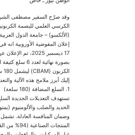
الوطن نيوز ـ خاص
وقد صرّح السفير مصطفى الشربي
الكرسي العلمي للبصمة الكربونية 
(الألكسو) – جامعة الدول العربية*
إعلان المفوضية الأوروبية انه في
بصورة نهائية لعد
الكربون (CBAM) ليشمل 180 سلعة إضافية من المنتجات النهائية والوسيطة.
إليك أبرز ملامح هذه الآلية والتعد
1. السلع المضافة (180 سلعة)
وضمان المنافسة العادلة. تشمل ا
المنتجات الص
غيار المركبات، والرافعات والمحو