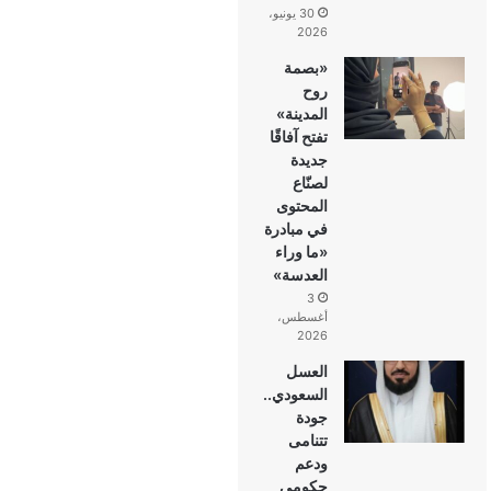
30 يونيو،
2026
«بصمة
روح
المدينة»
تفتح آفاقًا
جديدة
لصنّاع
المحتوى
في مبادرة
«ما وراء
العدسة»
3
أغسطس،
2026
العسل
السعودي..
جودة
تتنامى
ودعم
حكومي