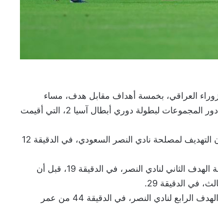
لزوراء العراقي، بخمسة أهداف مقابل هدف، مساء
الاربعاء ، في الجولة الأخيرة من دور المجموعات لبطولة دوري أبطال آسيا 2، التي أقيمت
وافتتح الفرنسي كينجسلي كومان التهديف لمصلحة نادي النصر السعودي، في الدقيقة 12
ونجح البرازيلي ويسلي في إضافة الهدف الثاني لنادي النصر، في الدقيقة 19، قبل أن
ث، في الدقيقة 29.
وخطف البرتغالي جواو فيليكس الهدف الرابع لنادي النصر، في الدقيقة 44 من عمر