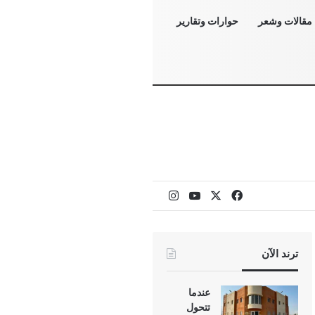
مقالات وشعر
حوارات وتقارير
‫X
فيسبوك
‫YouTube
انستقرام
ترند الآن
عندما
تتحول