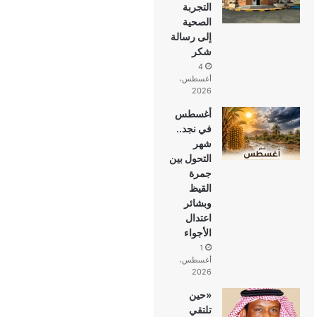
التجربة
الصحية
إلى رسالة
شكر
4
أغسطس،
2026
أغسطس
في نجد..
شهر
التحول بين
جمرة
القيظ
وبشائر
اعتدال
الأجواء
1
أغسطس،
2026
«حين
تلتقي