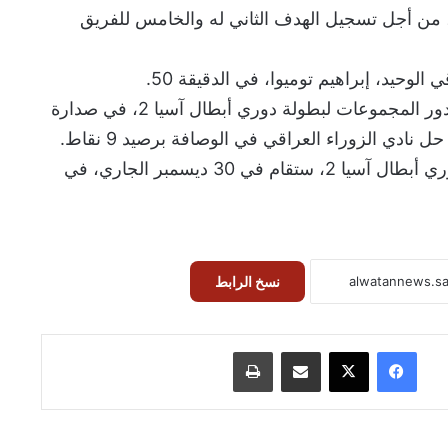
من أجل تسجيل الهدف الثاني له والخامس للفريق
وحيد، إبراهيم توميوا، في الدقيقة 50.
وبهذا الانتصار، أنهى نادي النصر دور المجموعات لبطولة دوري أبطال آسيا 2، في صدارة
يشار إلى أن قرعة ثمن نهائي دوري أبطال آسيا 2، ستقام في 30 ديسمبر الجاري، في
نسخ الرابط
فيسبوك
‫X
مشاركة عبر البريد
طباعة