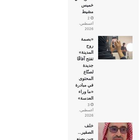
خميس
مشيط
2
أغسطس،
2026
«بصمة
روح
المدينة»
تفتح آفاقًا
جديدة
لصنّاع
المحتوى
في مبادرة
«ما وراء
العدسة»
3
أغسطس،
2026
خلف
الصقير…
حين يصنع