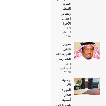
جمرة
القيظ
وبشائر
اعتدال
الأجواء
1
أغسطس،
2026
«حين
تلتقي
القيادة بثقة
الشعب»
4
أغسطس،
2026
جمعية
الأدب
المهنية
تنظم
أمسية
شعرية في