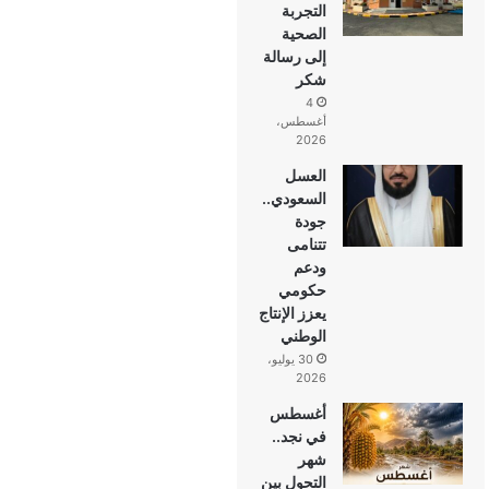
التجربة
الصحية
إلى رسالة
شكر
4
أغسطس،
2026
العسل
السعودي..
جودة
تتنامى
ودعم
حكومي
يعزز الإنتاج
الوطني
30 يوليو،
2026
أغسطس
في نجد..
شهر
التحول بين