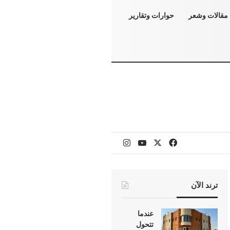
مقالات وشعر
حوارات وتقارير
‫X
فيسبوك
‫YouTube
انستقرام
ترند الآن
عندما
تتحول