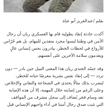
بقلم /عبدالعزيز أبو عباة
أكدت حادثة إنقاذ بطولية قام بها العسكري ريان أن رجال
الأمن في وطننا ليسوا مجرد منفذين للمهام، بل هم حُرّاس
للأرواح في لحظات الخطر، يبادرون بحس إنساني عالٍ
ويقدمون سلامة الآخرين على أنفسهم.
وقد جسّد الجندي ريان هذا المعنى النبيل حين بادر — دون
تردد — إلى إنقاذ نفس بشرية معرضًا حياته للخطر،
ليضرب بذلك مثالًا يحتذى في الشجاعة والتفاني والإخلاص.
وعلى الرغم من إصابته خلال المهمة، إلا أن هذه الإصابة
تعد وسام فخر يُضاف إلى سجل مشرف من المواقف
التي تثبت صدق رجال أمننا في أداء واجبهم الإنساني قبل