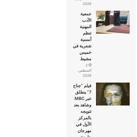
2026
جمعية
الأدب
المهنية
تنظم
أمسية
شعرية في
خميس
مشيط
2
أغسطس،
2026
فيلم “جناح
7” ينطلق
عبر MBC
وشاهد بعد
تتويجه
بالمركز
الأول في
مهرجان
جامعة