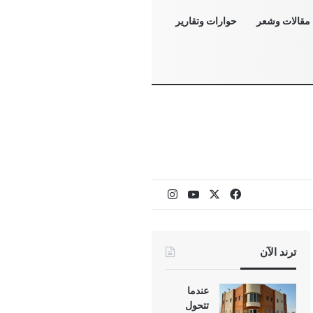
مقالات وشعر
حوارات وتقارير
‫X
فيسبوك
‫YouTube
انستقرام
ترند الآن
عندما
تتحول