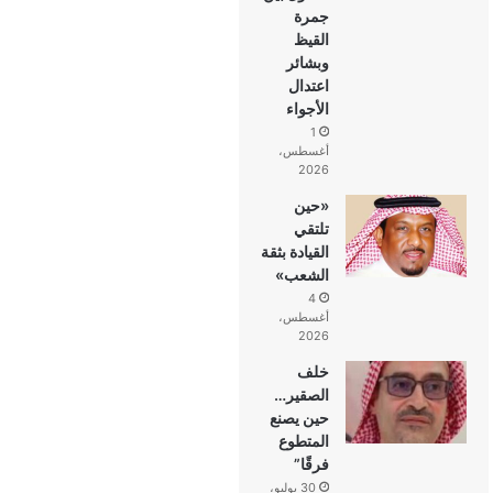
جمرة
القيظ
وبشائر
اعتدال
الأجواء
1
أغسطس،
2026
«حين
تلتقي
القيادة بثقة
الشعب»
4
أغسطس،
2026
خلف
الصقير…
حين يصنع
المتطوع
فرقًا”
30 يوليو،