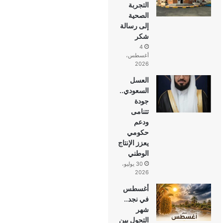
التجربة
الصحية
إلى رسالة
شكر
4
أغسطس،
2026
العسل
السعودي..
جودة
تتنامى
ودعم
حكومي
يعزز الإنتاج
الوطني
30 يوليو،
2026
أغسطس
في نجد..
شهر
التحول بين