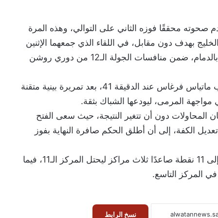
م صحوته محققًا فوزه الثاني على التوالي، وهذه المرة
خليج بهدف دون مقابل، في اللقاء الذي جمعهما الإثنين
على ملعب الأمير محمد بن فهد بالدمام، ضمن منافسات الجولة الـ12 من دوري روشن
وسجل هدف اللقاء الوحيد اللاعب ماتياس فرغاس عند الدقيقة 41، بعد تمريرة بينية متقنة
 مواجهة المرمى، ليودعها الشباك بثقة.
ان المحاولات دون أن تتغير النتيجة، حيث سعى الفتح
 تعديل الكفة، إلى أن أطلق الحكم صافرة النهاية بفوز
وبهذه النتيجة، رفع الفتح رصيده إلى 11 نقطة صاعدًا ثلاث مراكز ليحتل المركز الـ11، فيما
نسخ الرابط