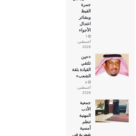
جمرة
القيظ
وبشائر
اعتدال
الأجواء
1
أغسطس،
2026
«حين
تلتقي
القيادة بثقة
الشعب»
4
أغسطس،
2026
جمعية
الأدب
المهنية
تنظم
أمسية
شعرية في