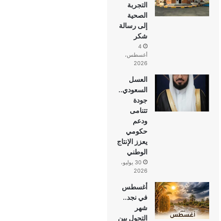
التجربة
الصحية
إلى رسالة
شكر
4
أغسطس،
2026
العسل
السعودي..
جودة
تتنامى
ودعم
حكومي
يعزز الإنتاج
الوطني
30 يوليو،
2026
أغسطس
في نجد..
شهر
التحول بين