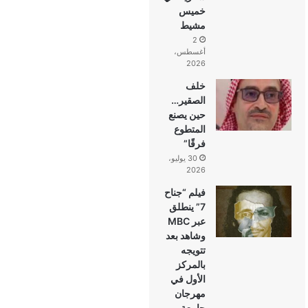
خميس
مشيط
2
أغسطس،
2026
خلف
الصقير…
حين يصنع
المتطوع
فرقًا”
30 يوليو،
2026
فيلم “جناح
7” ينطلق
عبر MBC
وشاهد بعد
تتويجه
بالمركز
الأول في
مهرجان
جامعة