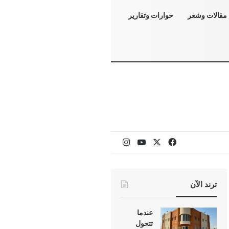
مقالات وشعر
حوارات وتقارير
‫X
فيسبوك
‫YouTube
انستقرام
ترند الآن
عندما
تتحول