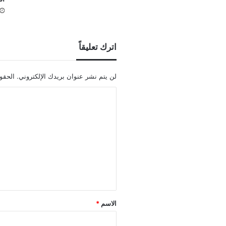
اترك تعليقاً
لن يتم نشر عنوان بريدك الإلكتروني.
الحقول
ا
ل
ت
ع
ل
ي
ق
*
الاسم
*