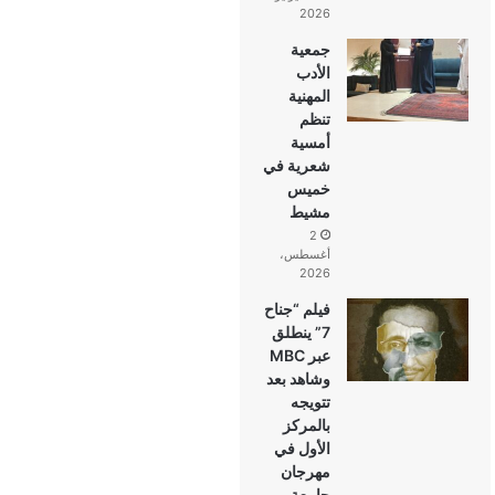
2026
جمعية
الأدب
المهنية
تنظم
أمسية
شعرية في
خميس
مشيط
2
أغسطس،
2026
فيلم “جناح
7” ينطلق
عبر MBC
وشاهد بعد
تتويجه
بالمركز
الأول في
مهرجان
جامعة