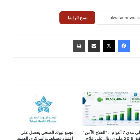
نسخ الرابط
فيسبوك
‫X
مشاركة عبر البريد
طباعة
على مدى 7 أعوام .. “العلاج الآمن”
تجمع تبوك الصحي يحصل على
تنفق 30.6 مليون ريال على علاج
اعتماد «سباهي» لمركزي العمود