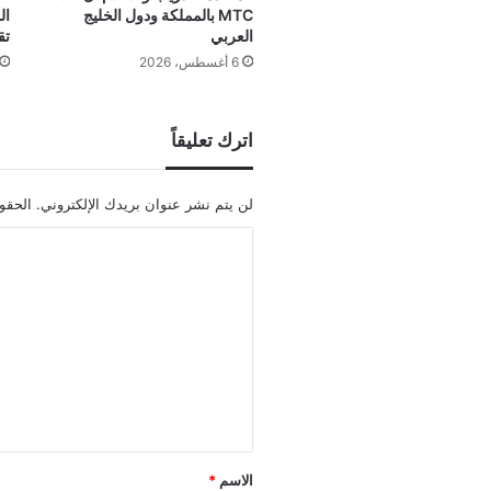
MTC بالمملكة ودول الخليج
العربي
تق
6 أغسطس، 2026
اترك تعليقاً
لن يتم نشر عنوان بريدك الإلكتروني.
الحقول
ا
ل
ت
ع
ل
ي
ق
*
الاسم
*