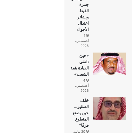
جمرة
القيظ
وبشائر
اعتدال
الأجواء
1
أغسطس،
2026
«حين
تلتقي
القيادة بثقة
الشعب»
4
أغسطس،
2026
خلف
الصقير…
حين يصنع
المتطوع
فرقًا”
30 يوليو،