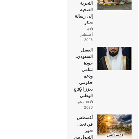
التجربة
الصحية
إلى رسالة
شكر
4
أغسطس،
2026
العسل
السعودي..
جودة
تتنامى
ودعم
حكومي
يعزز الإنتاج
الوطني
30 يوليو،
2026
أغسطس
في نجد..
شهر
التحول بين