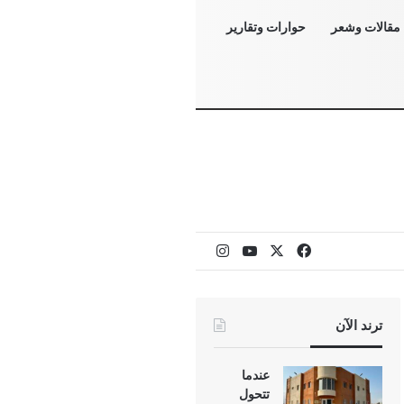
مقالات وشعر
حوارات وتقارير
‫X
فيسبوك
‫YouTube
انستقرام
ترند الآن
عندما
تتحول