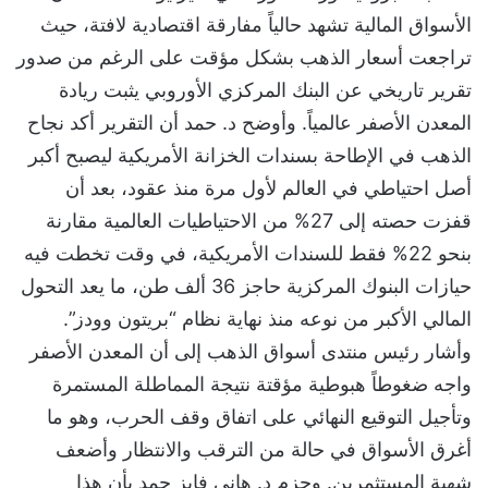
الأسواق المالية تشهد حالياً مفارقة اقتصادية لافتة، حيث
تراجعت أسعار الذهب بشكل مؤقت على الرغم من صدور
تقرير تاريخي عن البنك المركزي الأوروبي يثبت ريادة
المعدن الأصفر عالمياً. وأوضح د. حمد أن التقرير أكد نجاح
الذهب في الإطاحة بسندات الخزانة الأمريكية ليصبح أكبر
أصل احتياطي في العالم لأول مرة منذ عقود، بعد أن
قفزت حصته إلى 27% من الاحتياطيات العالمية مقارنة
بنحو 22% فقط للسندات الأمريكية، في وقت تخطت فيه
حيازات البنوك المركزية حاجز 36 ألف طن، ما يعد التحول
المالي الأكبر من نوعه منذ نهاية نظام “بريتون وودز”.
وأشار رئيس منتدى أسواق الذهب إلى أن المعدن الأصفر
واجه ضغوطاً هبوطية مؤقتة نتيجة المماطلة المستمرة
وتأجيل التوقيع النهائي على اتفاق وقف الحرب، وهو ما
أغرق الأسواق في حالة من الترقب والانتظار وأضعف
شهية المستثمرين. وجزم د. هاني فايز حمد بأن هذا