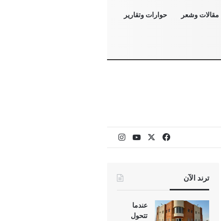
مقالات وشعر
حوارات وتقارير
‫X
فيسبوك
‫YouTube
انستقرام
ترند الآن
عندما
تتحول