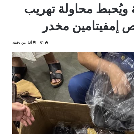
 ويُحبط محاولة تهريب
61
أقل من دقيقة