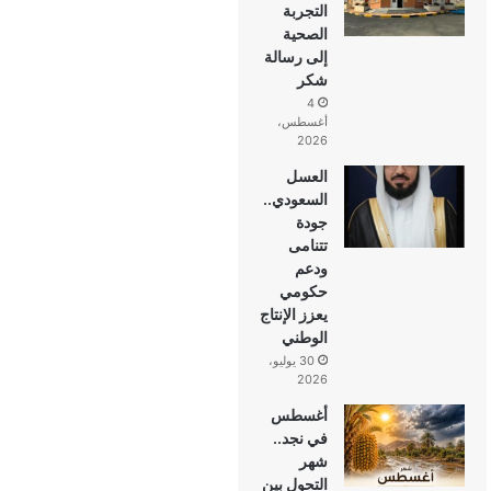
التجربة
الصحية
إلى رسالة
شكر
4
أغسطس،
2026
العسل
السعودي..
جودة
تتنامى
ودعم
حكومي
يعزز الإنتاج
الوطني
30 يوليو،
2026
أغسطس
في نجد..
شهر
التحول بين