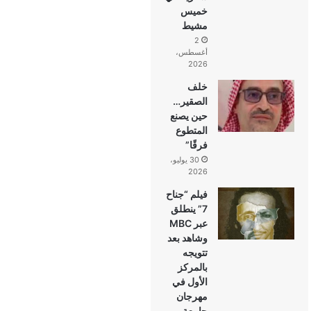
خميس
مشيط
2
أغسطس،
2026
خلف
الصقير…
حين يصنع
المتطوع
فرقًا”
30 يوليو،
2026
فيلم “جناح
7” ينطلق
عبر MBC
وشاهد بعد
تتويجه
بالمركز
الأول في
مهرجان
جامعة