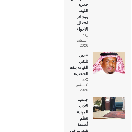
جمرة
القيظ
وبشائر
اعتدال
الأجواء
1
أغسطس،
2026
«حين
تلتقي
القيادة بثقة
الشعب»
4
أغسطس،
2026
جمعية
الأدب
المهنية
تنظم
أمسية
شعرية في