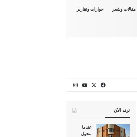
مقالات وشعر
حوارات وتقارير
‫X
فيسبوك
‫YouTube
انستقرام
ترند الآن
عندما
تتحول