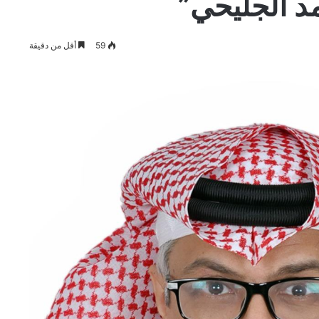
د الجليحي”
59
أقل من دقيقة