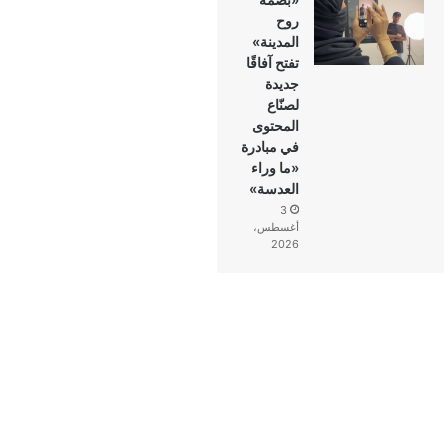
روح
المدينة»
تفتح آفاقًا
جديدة
لصنّاع
المحتوى
في مبادرة
«ما وراء
العدسة»
3
أغسطس،
2026