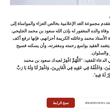
تتقدم مجموعة الغد الإعلامية بخالص العزاء والمواساة إلى
فاة والده المغفور له بإذن الله سعود بن محمد الجليحي.
 الأستاذ محمد وعائلته الكريمة أحزانهم، فإنها ترفع أكف
تغمد الفقيد بواسع رحمته ومغفرته، وأن يسكنه فسيح
 والسلوان.
عاء للفقيد: “اللَّهُمَّ اغْفِرْ لعبدك سعود بن محمد
، وَاخْلُفْهُ فِي عَقِبِهِ فِي الْغَابِرِينَ، وَاغْفِرْ لَنَا وَلَهُ يَا رَبَّ
رْ لَهُ فِيهِ”.
نسخ الرابط