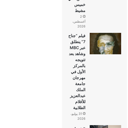
خميس
مشيط
2
أغسطس،
2026
فيلم “جناح
7” ينطلق
عبر MBC
وشاهد بعد
تتويجه
بالمركز
الأول في
مهرجان
جامعة
الملك
عبدالعزيز
للأفلام
الطلابية
31 يوليو،
2026
«بصمة