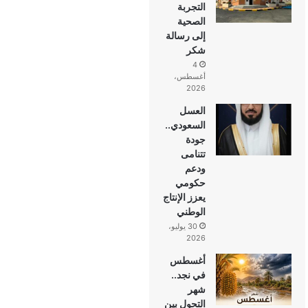
التجربة
الصحية
إلى رسالة
شكر
4
أغسطس،
2026
العسل
السعودي..
جودة
تتنامى
ودعم
حكومي
يعزز الإنتاج
الوطني
30 يوليو،
2026
أغسطس
في نجد..
شهر
التحول بين