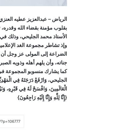
​الرياض – عبدالعزيز عطيه العنزي
​بقلوب مؤمنة بقضاء الله وقدره، 
الأستاذ محمد الجليحي، وذلك في و
​وإذ تشاطر مجموعة الغد الإعلامية
الضراعة إلى المولى عز وجل أن ي
جناته، وأن يلهم أهله وذويه الصبر
​كما يشارك منسوبو المجموعة في الد
الجليحي، وَارْفَعْ دَرَجَتَهُ فِي الْمَهْدِيِّينَ
الْعَالَمِينَ، وَافْسَحْ لَهُ فِي قَبْرِهِ، وَنَوِّ
​{إِنَّا لِلَّهِ وَإِنَّا إِلَيْهِ رَاجِعُونَ}