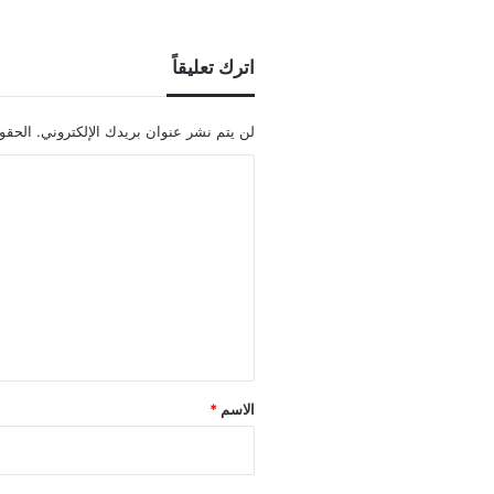
اترك تعليقاً
لن يتم نشر عنوان بريدك الإلكتروني.
الحقول
ا
ل
ت
ع
ل
ي
ق
*
الاسم
*