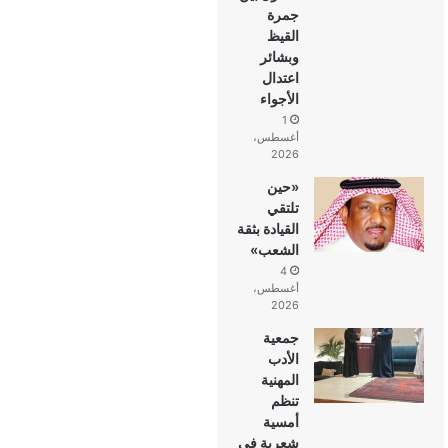
جمرة
القيظ
وبشائر
اعتدال
الأجواء
1
أغسطس،
2026
«حين
تلتقي
القيادة بثقة
الشعب»
4
أغسطس،
2026
جمعية
الأدب
المهنية
تنظم
أمسية
شعرية في