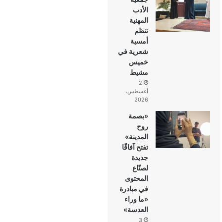
الأدب
المهنية
تنظم
أمسية
شعرية في
خميس
مشيط
2
أغسطس،
2026
«بصمة
روح
المدينة»
تفتح آفاقًا
جديدة
لصنّاع
المحتوى
في مبادرة
«ما وراء
العدسة»
3