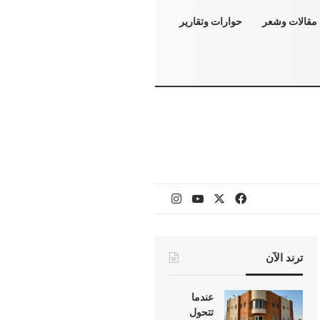
مقالات وشعر
حوارات وتقارير
‫X
فيسبوك
‫YouTube
انستقرام
ترند الآن
عندما
تتحول