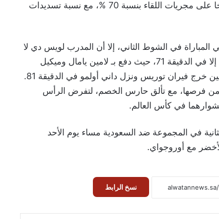
الأول، رغم استحواذ كتيبة اللاروخا على مجريات اللقاء بنسبة 70 %، مع نسبة تسديدات
 المباراة في الشوط الثاني، إلا أن المدرب لويس دي لا
فوينتي لم يقم بإجراء أي تبديلات إلا في الدقيقة 71، حيث دفع بـ لامين يامال وميكيل
ميرينو بدلًا من جافي وبينا، في حين خرج فيران توريس ونزل داني أولمو في الدقيقة 81.
 من فرصها، مع تألق حارس الخصم، لتفرض الرأس
مشوارهما في كأس العالم.
ثانية في المجموعة ضد السعودية مساء يوم الأحد
أخضر مع أوروجواي.
نسخ الرابط