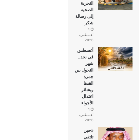
التجربة
الصحية
إلى رسالة
شكر
4
أغسطس،
2026
أغسطس
في نجد..
شهر
التحول بين
جمرة
القيظ
وبشائر
اعتدال
الأجواء
1
أغسطس،
2026
«حين
تلتقي