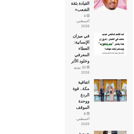
القيادة بثقة
الشعب»
4
أغسطس،
2026
في ميزان
الإنسانية:
العطاء
المعرفي
وخلود الأثر
30 يونيو،
2026
اتفاقية
مكة.. قوة
الردع
ووحدة
الموقف
8
أغسطس،
2026
جمعية