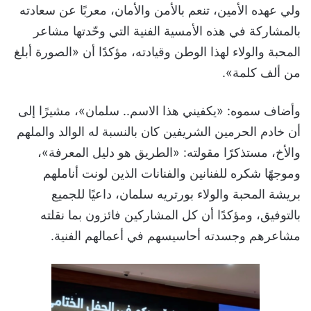
ولي عهده الأمين، تنعم بالأمن والأمان، معربًا عن سعادته
بالمشاركة في هذه الأمسية الفنية التي وحّدتها مشاعر
المحبة والولاء لهذا الوطن وقيادته، مؤكدًا أن «الصورة أبلغ
من ألف كلمة».
وأضاف سموه: «يكفيني هذا الاسم.. سلمان»، مشيرًا إلى
أن خادم الحرمين الشريفين كان بالنسبة له الوالد والملهم
والأخ، مستذكرًا مقولته: «الطريق هو دليل المعرفة»،
وموجهًا شكره للفنانين والفنانات الذين لونت أناملهم
بريشة المحبة والولاء بورتريه سلمان، داعيًا للجميع
بالتوفيق، ومؤكدًا أن كل المشاركين فائزون بما نقلته
مشاعرهم وجسدته أحاسيسهم في أعمالهم الفنية.