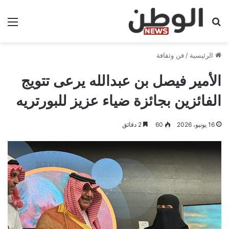
بحث عن
الق
الرئيسية
/
فن وثقافة
الأمير فيصل بن عبدالله يرعى تتويج
الفائزين بجائزة ضياء عزيز للبورتريه
16 يونيو، 2026
60
2 دقائق