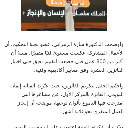
وأوضحت الدكتورة سارة الزهراني، عضو لجنة التحكيم، أن
الأعمال المشاركة عكست مستوىً فنيًا متميزًا، مبينةً أن
أكثر من 800 عمل فني خضعت لتقييم دقيق حتى اختيار
الفائزين العشرة وفق معايير أكاديمية وفنية.
واختُتم الحفل بتكريم الفائزين، حيث عبّرت الفنانة إيمان
اللويِمي، الفائزة بالمركز الأول، عن مشاعرها التي
امتزجت فيها الدموع بألوان لوحتها، موضحة أن إنجاز
العمل استغرق نحو ثلاثة أشهر.
وبيّنت أن فكرتها الفنية اعتمدت على الدمج بين الفحم