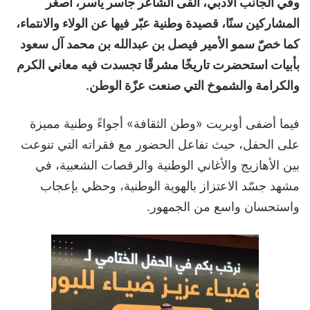
وفي الجانب الأدبي، ألقى الشاعر جاسر ياسر، أصغر
المشاركين سنًا، قصيدة وطنية عبّر فيها عن الولاء والانتماء،
كما خصّ سمو الأمير فيصل بن عبدالله بن محمد آل سعود
بأبيات استحضرت تاريخًا مشرقًا تجسدت فيه معاني الكرم
والكرامة والشموخ التي صنعت عزّة الوطن
.
فيما أضفى أوبريت «وطن الثقافة» أجواءً وطنية مميزة
على الحفل، حيث تفاعل الحضور مع فقراته التي تنوعت
بين الأهازيج والأغاني الوطنية والرقصات الشعبية، في
مشهد جسّد الاعتزاز بالهوية الوطنية، وحظي بإعجاب
واستحسان واسع من الجمهور.