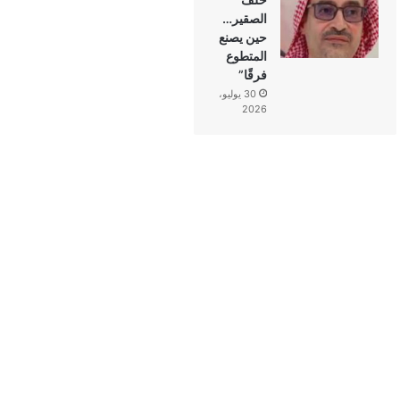
الصقير…
حين يصنع
المتطوع
فرقًا”
30 يوليو،
2026