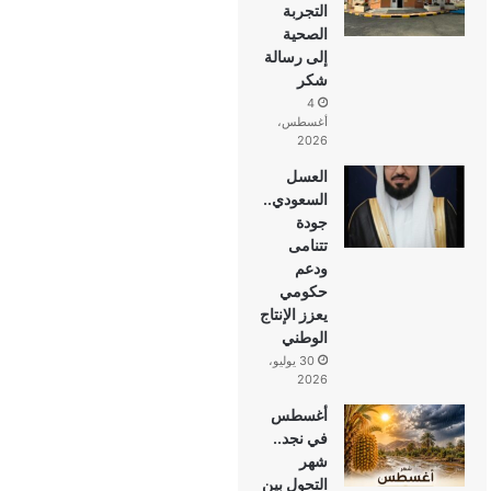
التجربة
الصحية
إلى رسالة
شكر
4
أغسطس،
2026
العسل
السعودي..
جودة
تتنامى
ودعم
حكومي
يعزز الإنتاج
الوطني
30 يوليو،
2026
أغسطس
في نجد..
شهر
التحول بين