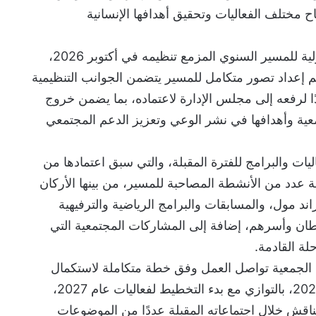
جاح مختلف الفعاليات وتحقيق أهدافها الإنسانية
وناقشت اللجنة الاستعدادات الأولية للمسير السنوي المزمع تنظيمه في أكتوبر 2026،
 إعداد تصور متكامل للمسير يتضمن الجوانب التنظيمية
دًا لرفعه إلى مجلس الإدارة لاعتماده، بما يضمن خروج
معية وأهدافها في نشر الوعي وتعزيز الدعم المجتمعي
ات والبرامج للفترة المقبلة، والتي سبق اعتمادها من
 عدد من الأنشطة المصاحبة للمسير، من بينها الأركان
اند مول، والمسابقات والبرامج الرياضية والترفيهية
ان وأسرهم، إضافة إلى المشاركات المجتمعية التي
لة القادمة.
لجمعية تواصل العمل وفق خطة متكاملة لاستكمال
برامجها خلال ما تبقى من عام 2026، بالتوازي مع بدء التخطيط لفعاليات عام 2027،
اقش خلال اجتماعاته المقبلة عددًا من الموضوعات