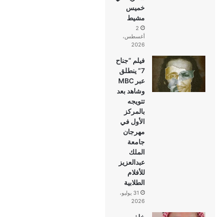
خميس
مشيط
2
أغسطس،
2026
فيلم “جناح
7” ينطلق
عبر MBC
وشاهد بعد
تتويجه
بالمركز
الأول في
مهرجان
جامعة
الملك
عبدالعزيز
للأفلام
الطلابية
31 يوليو،
2026
خلف