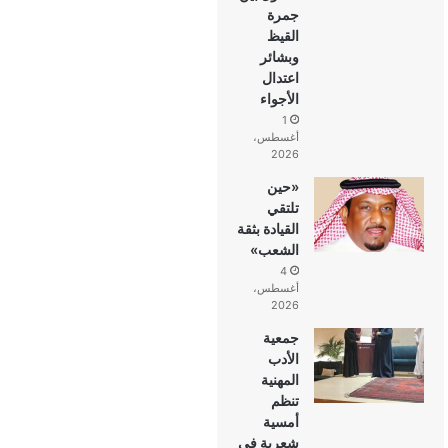
جمرة
القيظ
وبشائر
اعتدال
الأجواء
1
أغسطس،
2026
«حين
تلتقي
القيادة بثقة
الشعب»
4
أغسطس،
2026
جمعية
الأدب
المهنية
تنظم
أمسية
شعرية في