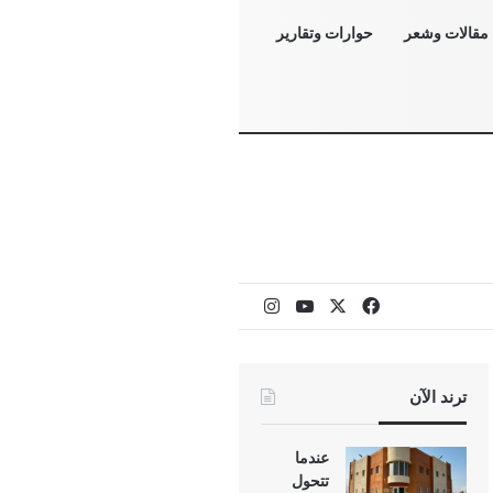
مقالات وشعر
حوارات وتقارير
‫X
فيسبوك
‫YouTube
انستقرام
ترند الآن
عندما
تتحول