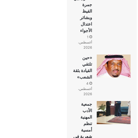
جمرة
القيظ
وبشائر
اعتدال
الأجواء
1
أغسطس،
2026
«حين
تلتقي
القيادة بثقة
الشعب»
4
أغسطس،
2026
جمعية
الأدب
المهنية
تنظم
أمسية
شعرية في