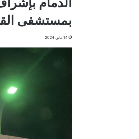
الدمآم بإشرا
بمستشفى الق
14 مايو، 2024