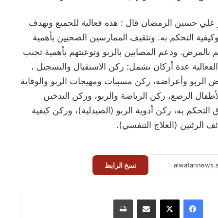
ر علي حسين الرمضان قال : هذه فعالية للجميع وتهدف
وكيفية التحكم به. وتثقيف الممارسين الصحيين بأهمية
 بالمرض. ودعم المصابين بالربو وتوعيتهم بأهمية تجنب
الفعالية عدة أركان تشمل: ركن الاستقبال والتسجيل ،
 الربو وأعراضه، ركن مسببات ومهيجات الربو والوقاية
طفال الرضع، ركن الرياضة والربو، وركن التدخين
لتحكم به، ركن أدوية الربو (الصيدلية)، وركن كيفية
ف الرئتين (العلاج التنفسي).
نسخ الرابط
فيسبوك
‫X
مشاركة عبر البريد
طباعة