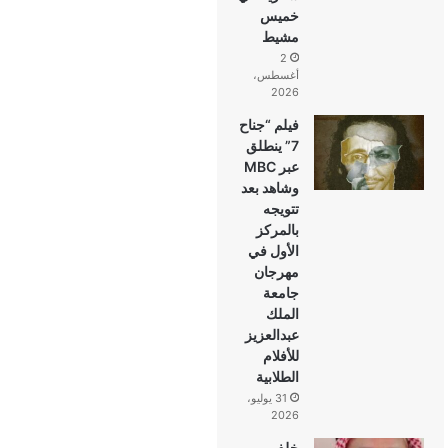
خميس
مشيط
2
أغسطس،
2026
فيلم “جناح
7” ينطلق
عبر MBC
وشاهد بعد
تتويجه
بالمركز
الأول في
مهرجان
جامعة
الملك
عبدالعزيز
للأفلام
الطلابية
31 يوليو،
2026
خلف