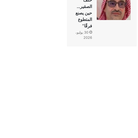
الصقير…
حين يصنع
المتطوع
فرقًا”
30 يوليو،
2026