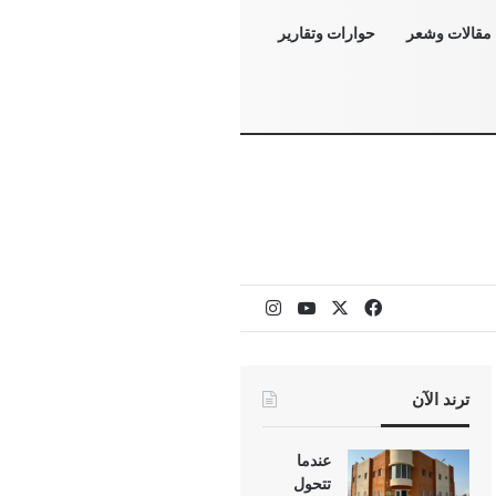
مقالات وشعر
حوارات وتقارير
‫X
فيسبوك
‫YouTube
انستقرام
ترند الآن
عندما
تتحول