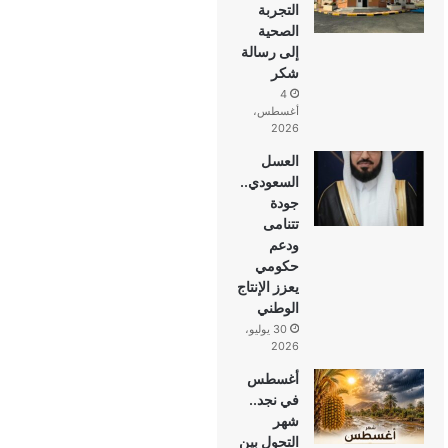
التجربة
الصحية
إلى رسالة
شكر
4
أغسطس،
2026
العسل
السعودي..
جودة
تتنامى
ودعم
حكومي
يعزز الإنتاج
الوطني
30 يوليو،
2026
أغسطس
في نجد..
شهر
التحول بين