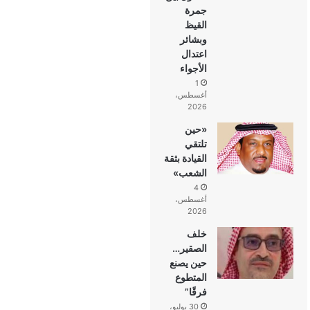
جمرة
القيظ
وبشائر
اعتدال
الأجواء
1
أغسطس،
2026
«حين
تلتقي
القيادة بثقة
الشعب»
4
أغسطس،
2026
خلف
الصقير…
حين يصنع
المتطوع
فرقًا”
30 يوليو،