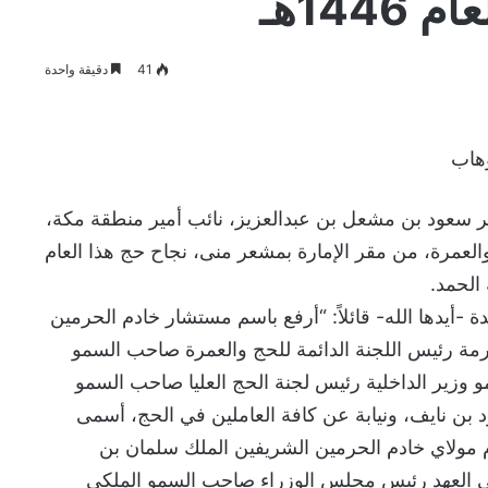
144هـ
41
دقيقة واحدة
وهاب
ر سعود بن مشعل بن عبدالعزيز، نائب أمير منطقة مكة،
والعمرة، من مقر الإمارة بمشعر منى، نجاح حج هذا العام
ة -أيدها الله- قائلاً: “أرفع باسم مستشار خادم الحرمين
مة رئيس اللجنة الدائمة للحج والعمرة صاحب السمو
و وزير الداخلية رئيس لجنة الحج العليا صاحب السمو
د بن نايف، ونيابة عن كافة العاملين في الحج، أسمى
ام مولاي خادم الحرمين الشريفين الملك سلمان بن
ي العهد رئيس مجلس الوزراء صاحب السمو الملكي