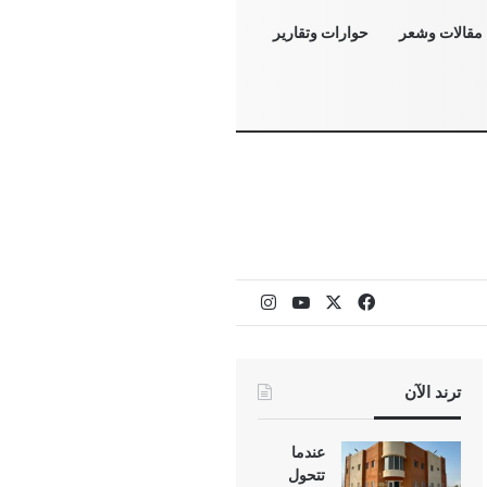
مقالات وشعر
حوارات وتقارير
‫X
فيسبوك
‫YouTube
انستقرام
ترند الآن
عندما
تتحول