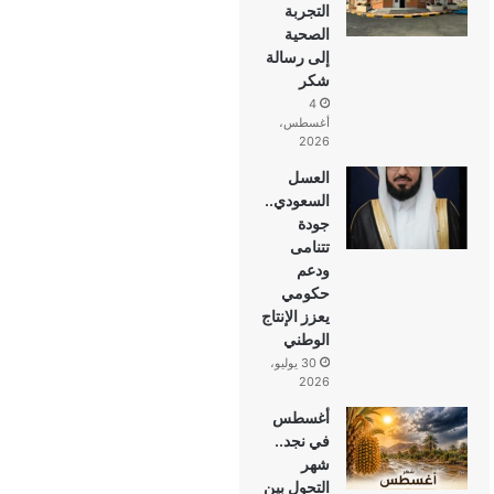
التجربة
الصحية
إلى رسالة
شكر
4
أغسطس،
2026
العسل
السعودي..
جودة
تتنامى
ودعم
حكومي
يعزز الإنتاج
الوطني
30 يوليو،
2026
أغسطس
في نجد..
شهر
التحول بين