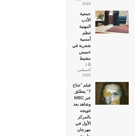
2026
جمعية
الأدب
المهنية
تنظم
أمسية
شعرية في
خميس
مشيط
2
أغسطس،
2026
فيلم “جناح
7” ينطلق
عبر MBC
وشاهد بعد
تتويجه
بالمركز
الأول في
مهرجان
جامعة