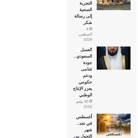
التجربة
الصحية
إلى رسالة
شكر
4
أغسطس،
2026
العسل
السعودي..
جودة
تتنامى
ودعم
حكومي
يعزز الإنتاج
الوطني
30 يوليو،
2026
أغسطس
في نجد..
شهر
التحول بين