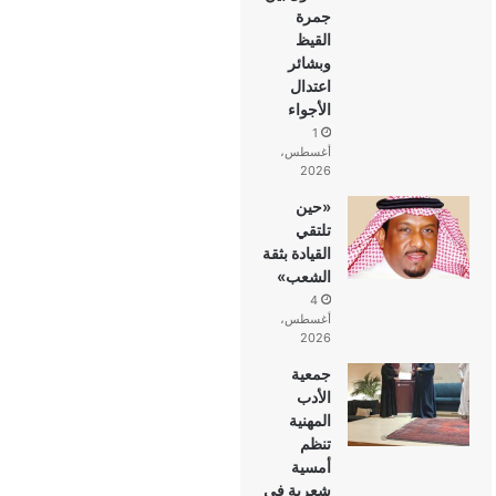
جمرة
القيظ
وبشائر
اعتدال
الأجواء
1
أغسطس،
2026
«حين
تلتقي
القيادة بثقة
الشعب»
4
أغسطس،
2026
جمعية
الأدب
المهنية
تنظم
أمسية
شعرية في