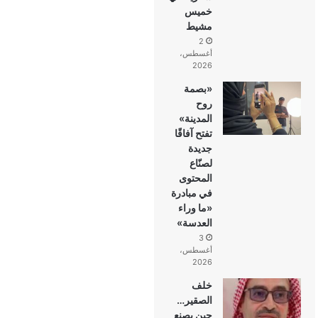
خميس
مشيط
2
أغسطس،
2026
«بصمة
روح
المدينة»
تفتح آفاقًا
جديدة
لصنّاع
المحتوى
في مبادرة
«ما وراء
العدسة»
3
أغسطس،
2026
خلف
الصقير…
حين يصنع