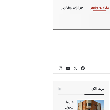
مقالات وشعر
حوارات وتقارير
‫X
فيسبوك
‫YouTube
انستقرام
ترند الآن
عندما
تتحول