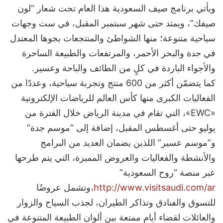
ويأتي برنامج صيف السعودية هذا العام تحت شعار “لون
صيفك”، ويمتد حتى شهر سبتمبر المقبل، في ست وجهات
سياحية متنوعة؛ منها الشواطئ والمنتجعات بجوها المعتدل
في جدة والبحر الأحمر، والمرتفعات والطبيعة الساحرة
والأجواء الباردة في كلٍ من الطائف والباحة وعسير.
كما يتضمّن أكثر من 600 منتج وتجربة سياحية، وعددًا من
الفعاليات الكبرى منها كأس العالم للرياضات الإلكترونية
«EWC»، التي تقام في مدينة الرياض خلال الفترة من
يوليو حتى أغسطس المقبل، إضافة إلى “موسم جدة”
و”موسم عسير” اللذين يضمان العديد من البرامج
والأنشطة والفعاليات والعروض المميزة، التي يتم طرحها
عبر منصة “روح السعودية”
http://www.visitsaudi.com/ar،
وتشمل عروضًا
للتسوق والفنادق وتذاكر الطيران، لجذب السياح والزوار
والعائلات لقضاء أيام ممتعة بين ألوان الطبيعة المتنوعة في