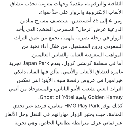
الثقافية والترفيهية، مقدمةً وجهات متنوعة تجذب عشاق
الألعاب الإلكترونية والزوار على حدٍّ سواء.
ومن 4 إلى 25 أغسطس، يستضيف مسرح ميادين
الدرعية عرض “ترحال” المسرحي الضخم؛ الذي يأخذ
الزوار في رحلة بصرية ملهمة، تجمع بين عمق التراث
السعودي وروح المستقبل، من خلال أداء نخبة من
المواهب السعودية الشابة والفنانين العالميين.
أما في منطقة كرنشي كرول، يقدم Japan Park تجربة
غامرة لعشاق الألعاب والأنمي، يتألق فيها الفنان دايكي
هيرامورا في عروض رقصة سيف الأينو؛ التي تعكس
التراث الغني لشعب الأينو الياباني، والمستوحاة من أنمي
Golden Kamuy ولعبة Ghost of Yōtei.
كذلك يوفر HMG Play Park مغامرة فريدة عبر تحدي
المتاهة، حيث يختبر الزوار مهاراتهم في التنقل وحل الألغاز
عبر ثماني غرف مترابطة بطابعها الخاص، وهي تجربة