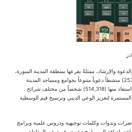
در
لدعوة والإرشاد، ممثلةً بفرعها بمنطقة المدينة المنورة،
خلال شهر ديسمبر 2025 م، (2532) منشطاً دعوياً متنوعاً بجوامع ومساجد المدينة
المنورة والمحافظات التابعة لها، استفاد منها (514,318) شخصاً من مختلف شرائح
المستمرة لتعزيز الوعي الديني وترسيخ قيم الوسطية
حاضرات وندوات وكلمات توجيهية ودروس علمية وبرامج
جد، إضافة إلى برامج دعوية رقمية عبر المقاطع