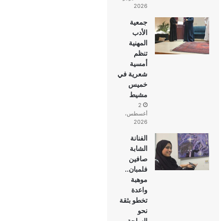
2026
جمعية
الأدب
المهنية
تنظم
أمسية
شعرية في
خميس
مشيط
2
أغسطس،
2026
الفنانة
الشابة
صافين
فلمبان..
موهبة
واعدة
تخطو بثقة
نحو
الساحة