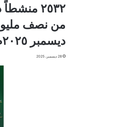
٢٥٣٢ منشطاً
من نصف مليون
ديسمبر ٢٠٢٥م
28 ديسمبر، 2025