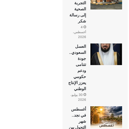
التجربة
الصحية
إلى رسالة
شكر
4
أغسطس،
2026
العسل
السعودي..
جودة
تتنامى
ودعم
حكومي
يعزز الإنتاج
الوطني
30 يوليو،
2026
أغسطس
في نجد..
شهر
التحول بين