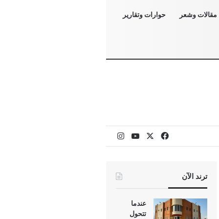
مقالات وشعر
حوارات وتقارير
‫X
فيسبوك
‫YouTube
انستقرام
ترند الآن
عندما
تتحول