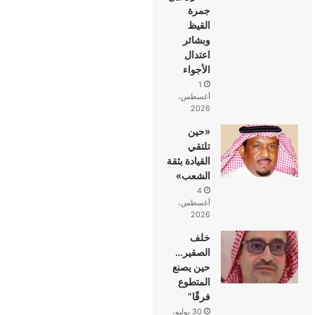
جمرة
القيظ
وبشائر
اعتدال
الأجواء
1
أغسطس،
2026
«حين
تلتقي
القيادة بثقة
الشعب»
4
أغسطس،
2026
خلف
الصقير…
حين يصنع
المتطوع
فرقًا”
30 يوليو،