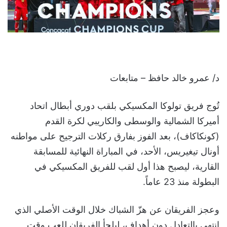
د/ عمرو خالد حافظ – متابعات
تُوج فريق تولوكا المكسيكي بلقب دوري أبطال اتحاد
أميركا الشمالية والوسطى والكاريبي لكرة القدم
(كونكاكاف)، بعد الفوز بفارق ركلات الترجيح على مواطنه
أونال تيغيريس، الأحد، في المباراة النهائية للمسابقة
القارية، ليصبح هذا أول لقب للفريق المكسيكي في
البطولة منذ 23 عاماً.
وعجز الفريقان عن هزّ الشباك خلال الوقت الأصلي الذي
انتهى بالتعادل دون أهداف، ليلجأ الفريقان للعب وقت