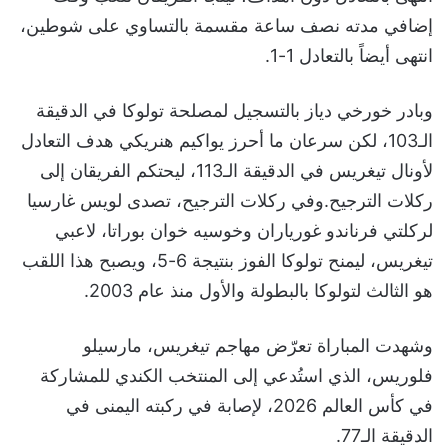
إضافي مدته نصف ساعة مقسمة بالتساوي على شوطين،
انتهى أيضاً بالتعادل 1-1.
وبادر خورخي دياز بالتسجيل لمصلحة تولوكا في الدقيقة
الـ103، لكن سرعان ما أحرز يواكيم هنريكي هدف التعادل
لأونال تيغريس في الدقيقة الـ113، ليحتكم الفريقان إلى
ركلات الترجيح.وفي ركلات الترجيح، تصدى لويس غارسيا
لركلتي فرناندو غورياران وخوسيه خوان بوراتا، لاعبي
تيغريس، ليمنح تولوكا الفوز بنتيجة 6-5، ويصبح هذا اللقب
هو الثالث لتولوكا بالبطولة والأول منذ عام 2003.
وشهدت المباراة تعرّض مهاجم تيغريس، مارسيلو
فلوريس، الذي استُدعي إلى المنتخب الكندي للمشاركة
في كأس العالم 2026، لإصابة في ركبته اليمنى في
الدقيقة الـ77.