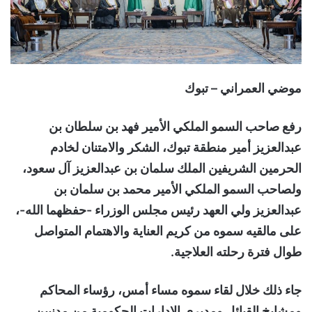
موضي العمراني – تبوك
رفع صاحب السمو الملكي الأمير فهد بن سلطان بن
عبدالعزيز أمير منطقة تبوك، الشكر والامتنان لخادم
الحرمين الشريفين الملك سلمان بن عبدالعزيز آل سعود،
ولصاحب السمو الملكي الأمير محمد بن سلمان بن
عبدالعزيز ولي العهد رئيس مجلس الوزراء -حفظهما الله-،
على مالقيه سموه من كريم العناية والاهتمام المتواصل
طوال فترة رحلته العلاجية.
جاء ذلك خلال لقاء سموه مساء أمس، رؤساء المحاكم
ومشايخ القبائل ومديري الإدارات الحكومية من مدنيين