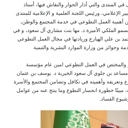
 في المنتدى والتي أدار الحوار والنقاش فيها، أستاذ
ر الإعلامي، ورئيس اللجنة العلمية و الإعلامية للمنتدى
 عن أهمية العمل التطوعي في خدمة المجتمع والوطن،
لسمو الملكي الأميرة د. مها بنت مشاري آل سعود، و في
حمد بن علي الهيازع وريادتها في مجال العمل التطوعي
ة وجوائز من وزارة الموارد البشرية والتنمية
ير والمختص في العمل التطوعي امين عام مؤسسة
ن مساعد بن جلوي آل سعود الخيرية د. يوسف بن عثمان
ع وتعريفه وأهميته في تكافل وتضامن المجتمع والأسرة
 مبينًا خطورة انحسار التطوع وما ينتج عنه من عوامل
شيوع الفساد.