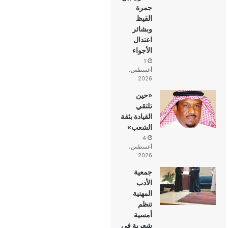
جمرة
القيظ
وبشائر
اعتدال
الأجواء
1
أغسطس،
2026
«حين
تلتقي
القيادة بثقة
الشعب»
4
أغسطس،
2026
جمعية
الأدب
المهنية
تنظم
أمسية
شعرية في