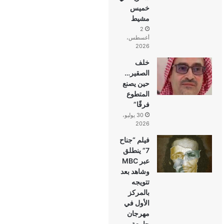
خميس
مشيط
2
أغسطس،
2026
خلف
الصقير…
حين يصنع
المتطوع
فرقًا”
30 يوليو،
2026
فيلم “جناح
7” ينطلق
عبر MBC
وشاهد بعد
تتويجه
بالمركز
الأول في
مهرجان
جامعة