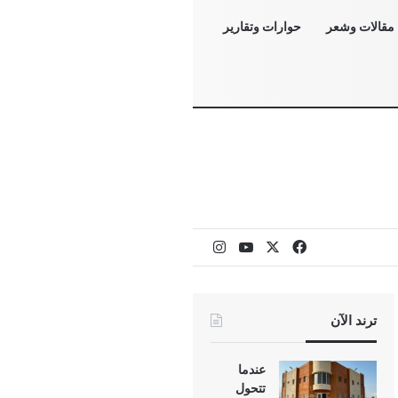
مقالات وشعر
حوارات وتقارير
‫X
فيسبوك
‫YouTube
انستقرام
ترند الآن
عندما
تتحول