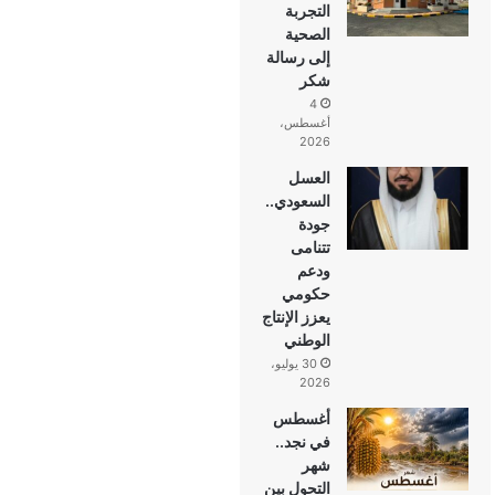
التجربة
الصحية
إلى رسالة
شكر
4
أغسطس،
2026
العسل
السعودي..
جودة
تتنامى
ودعم
حكومي
يعزز الإنتاج
الوطني
30 يوليو،
2026
أغسطس
في نجد..
شهر
التحول بين