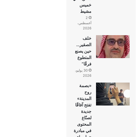
خميس
مشيط
2
أغسطس،
2026
خلف
الصقير…
حين يصنع
المتطوع
فرقًا”
30 يوليو،
2026
«بصمة
روح
المدينة»
تفتح آفاقًا
جديدة
لصنّاع
المحتوى
في مبادرة
«ما وراء