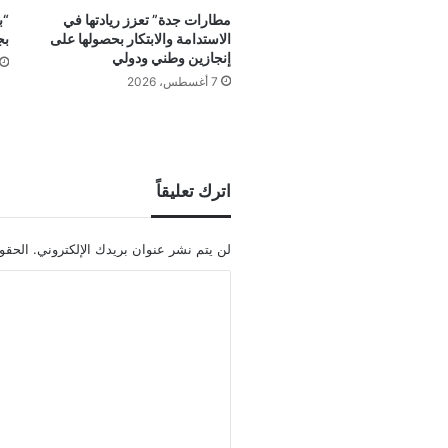
مطارات جدة” تعزز ريادتها في
“ب
الاستدامة والابتكار بحصولها على
بج
إنجازين وطني ودولي
7 أغسطس، 2026
اترك تعليقاً
لن يتم نشر عنوان بريدك الإلكتروني.
الحقول
ا
ل
ت
ع
ل
ي