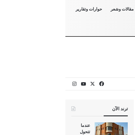
مقالات وشعر
حوارات وتقارير
‫X
فيسبوك
‫YouTube
انستقرام
ترند الآن
عندما
تتحول