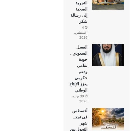
التجربة
الصحية
إلى رسالة
شكر
4
أغسطس،
2026
العسل
السعودي..
جودة
تتنامى
ودعم
حكومي
يعزز الإنتاج
الوطني
30 يوليو،
2026
أغسطس
في نجد..
شهر
التحول بين