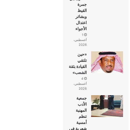
جمرة
القيظ
وبشائر
اعتدال
الأجواء
1
أغسطس،
2026
«حين
تلتقي
القيادة بثقة
الشعب»
4
أغسطس،
2026
جمعية
الأدب
المهنية
تنظم
أمسية
شعرية في