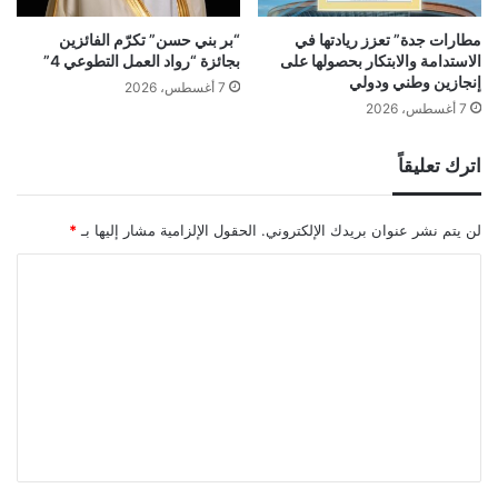
مطارات جدة” تعزز ريادتها في
“بر بني حسن” تكرّم الفائزين
الاستدامة والابتكار بحصولها على
بجائزة “رواد العمل التطوعي 4”
إنجازين وطني ودولي
7 أغسطس، 2026
7 أغسطس، 2026
اترك تعليقاً
لن يتم نشر عنوان بريدك الإلكتروني.
الحقول الإلزامية مشار إليها بـ
*
ا
ل
ت
ع
ل
ي
ق