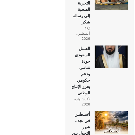
التجربة
الصحية
إلى رسالة
شكر
4
أغسطس،
2026
العسل
السعودي..
جودة
تتنامى
ودعم
حكومي
يعزز الإنتاج
الوطني
30 يوليو،
2026
أغسطس
في نجد..
شهر
التحول بين