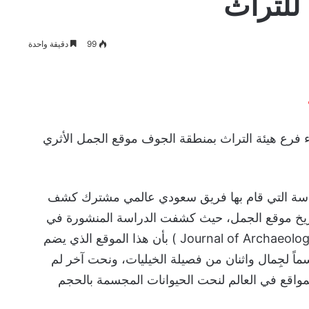
 للتراث
99
دقيقة واحدة
ضاء فرع هيئة التراث بمنطقة الجوف موقع الجمل الأثري
دراسة التي قام بها فريق سعودي عالمي مشترك كشف
تاريخ موقع الجمل، حيث كشفت الدراسة المنشورة في
مجلة علوم الآثار (Journal of Archaeological Science ) بأن هذا الموقع الذي يضم
اً منها 17 نحتاً مجسماً لجِمال واثنان من فصيلة الخيليات، ونحت آخر لم
مواقع في العالم لنحت الحيوانات المجسمة بالحجم