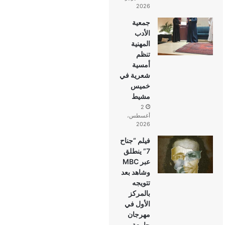
2026
جمعية
الأدب
المهنية
تنظم
أمسية
شعرية في
خميس
مشيط
2
أغسطس،
2026
فيلم “جناح
7” ينطلق
عبر MBC
وشاهد بعد
تتويجه
بالمركز
الأول في
مهرجان
جامعة