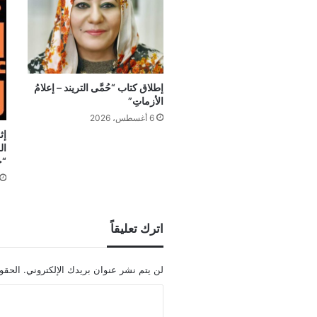
إطلاق كتاب “حُمَّى التريند – إعلامُ
الأزماتِ”
6 أغسطس، 2026
إث
ال
“ج
اترك تعليقاً
لن يتم نشر عنوان بريدك الإلكتروني.
الحقول
ا
ل