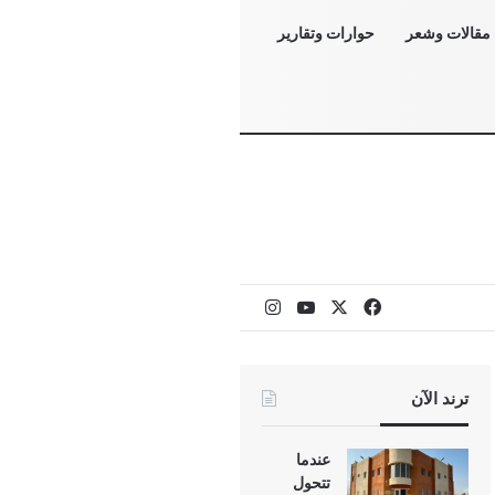
مقالات وشعر
حوارات وتقارير
‫X
فيسبوك
‫YouTube
انستقرام
ترند الآن
عندما
تتحول