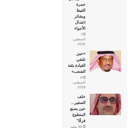
جمرة
القيظ
وبشائر
اعتدال
الأجواء
1
أغسطس،
2026
«حين
تلتقي
القيادة بثقة
الشعب»
4
أغسطس،
2026
خلف
الصقير…
حين يصنع
المتطوع
فرقًا”
30 يوليو،