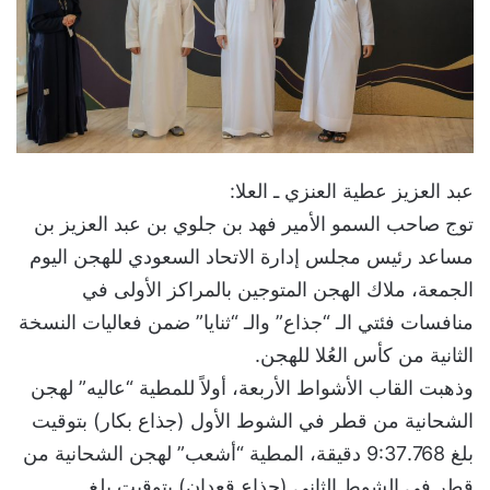
عبد العزيز عطية العنزي ـ العلا:
توج صاحب السمو الأمير فهد بن جلوي بن عبد العزيز بن
مساعد رئيس مجلس إدارة الاتحاد السعودي للهجن اليوم
الجمعة، ملاك الهجن المتوجين بالمراكز الأولى في
منافسات فئتي الـ “جذاع” والـ “ثنايا” ضمن فعاليات النسخة
الثانية من كأس العُلا للهجن.
وذهبت القاب الأشواط الأربعة، أولاً للمطية “عاليه” لهجن
الشحانية من قطر في الشوط الأول (جذاع بكار) بتوقيت
بلغ 9:37.768 دقيقة، المطية “أشعب” لهجن الشحانية من
قطر في الشوط الثاني (جذاع قعدان) بتوقيت بلغ