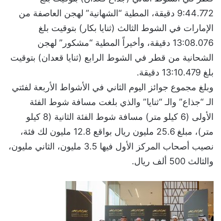
9:44.772 دقيقة، المطية “الشهانية” لهجن العاصفة من
الإمارات في الشوط الثالث (ثنايا بكار) بتوقيت بلغ
13:08.076 دقيقة، وأخيراً المطية “مشكور” لهجن
الشحانية من قطر في الشوط الرابع (ثنايا قعدان) بتوقيت
بلغ 13:10.479 دقيقة.
وبلغ مجموع جوائز اليوم الثاني في الأشواط الأربعة لفئتي
الـ “جذاع” والـ “ثنايا” والذي بلغت مسافة شوط الفئة
الأولى (6 كيلو متر) مسافة شوط الفئة الثانية (8 كيلو
متر)، مبلغ 25.6 مليون ريال بواقع 12.8 مليون لك فئة،
نصيب أصحاب المركز الأول فيها 3.5 مليون، الثاني مليون،
والثالث 500 ألف ريال.