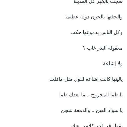
‏ضجت بالخبر كل المدينة
‏والحقتها بالحزن دولة عظيمة
‏وكل الناس بدموعها حكت
‏معقولة البدر غاب ؟
‏ولا إشاعة
‏ياليتها كانت اشاعه لقول مثل ماقلت
‏يا ظما المجروح .. ما بعدك ظما
‏يا سواد العين .. والدمعة شجن
‏بقول في آخر كلامي عنك