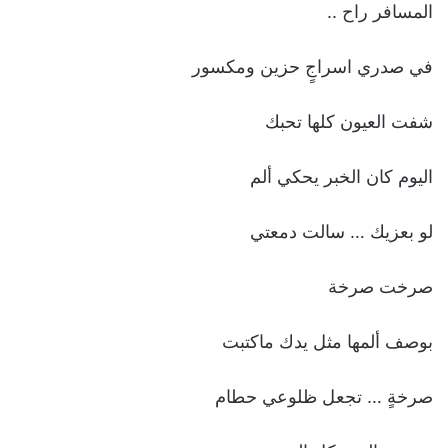
‏المسافر راح ..
‏في صدري اسراجٍ حزين ومكسور
‏شفت العيون كلها تحبك
‏اليوم كان الخبر يحكي ألم
‏لو بعزيك … سالت دمعتي
‏صرخت صرخة
‏بوصف ألمها مثل يدك ماكتبت
‏صرخةٍ … تجعل ظلوعي حطام