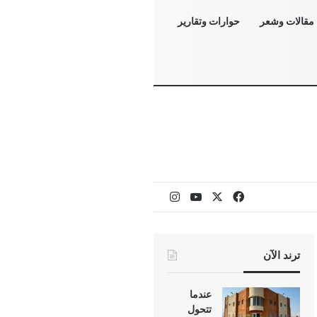
مقالات وشعر
حوارات وتقارير
‫X
فيسبوك
‫YouTube
انستقرام
ترند الآن
عندما
تتحول