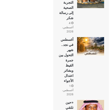
التجربة
الصحية
إلى رسالة
شكر
4
أغسطس،
2026
أغسطس
في نجد..
شهر
التحول بين
جمرة
القيظ
وبشائر
اعتدال
الأجواء
1
أغسطس،
2026
«حين
تلتقي