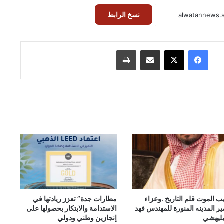
نسخ الرابط
فيسبوك
‫X
مشاركة عبر البريد
طباعة
ب الموت قلم التاريخ .وعزاء
مطارات جدة” تعزز ريادتها في
ير المدينه المنورة للمهندس فهد
الاستدامة والابتكار بحصولها على
بليهشي
إنجازين وطني ودولي