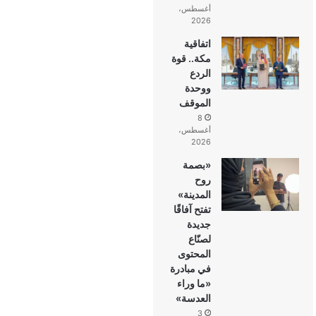
أغسطس،
2026
اتفاقية
مكة.. قوة
الردع
ووحدة
الموقف
8
أغسطس،
2026
«بصمة
روح
المدينة»
تفتح آفاقًا
جديدة
لصنّاع
المحتوى
في مبادرة
«ما وراء
العدسة»
3