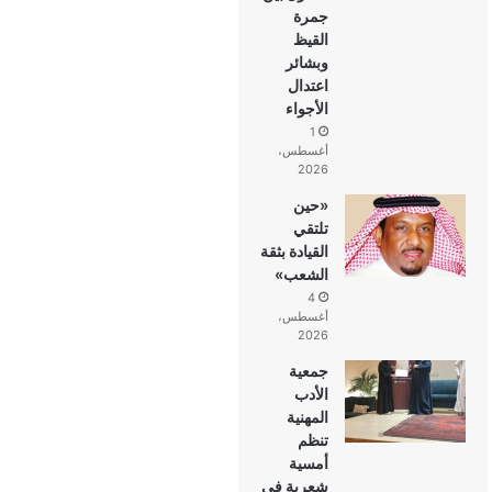
جمرة
القيظ
وبشائر
اعتدال
الأجواء
1
أغسطس،
2026
«حين
تلتقي
القيادة بثقة
الشعب»
4
أغسطس،
2026
جمعية
الأدب
المهنية
تنظم
أمسية
شعرية في