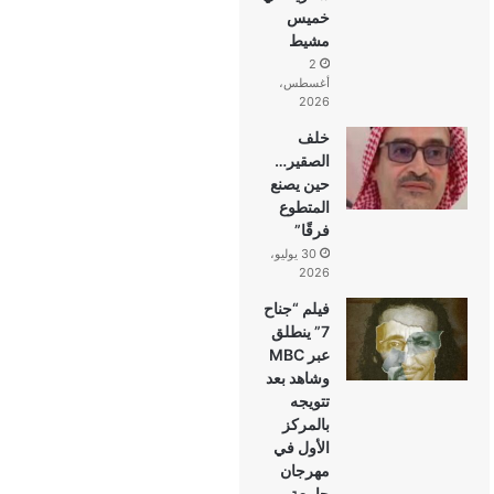
خميس
مشيط
2
أغسطس،
2026
خلف
الصقير…
حين يصنع
المتطوع
فرقًا”
30 يوليو،
2026
فيلم “جناح
7” ينطلق
عبر MBC
وشاهد بعد
تتويجه
بالمركز
الأول في
مهرجان
جامعة