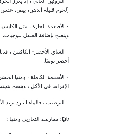
(لحوم قليلة الدهن، بيض، عدس)
وينصح بإضافة الفلفل للوجبات.
أخضر يوميًا.
⁃ الأطعمة الكاملة ، ومنها الخضر
الإفراط في الأكل ، وينصح بتجنب
⁃ الترطيب ، فالماء البارد يزيد الأيض 30% مؤقتًا ، ينصح بشرب 2-3 لترات ما
ثانيًا: ممارسة التمارين ومنها :