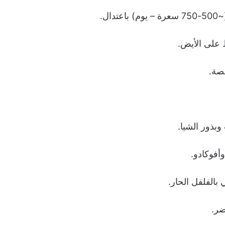
ال.
 على الأيض.
صة.
وبذور الشيا.
أفوكادو.
بالفلفل الحار.
ضر.