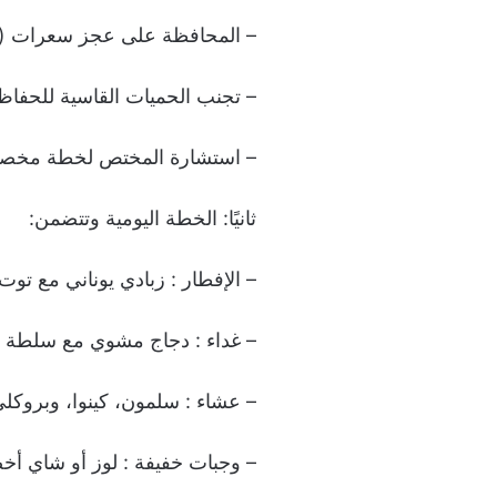
– المحافظة على عجز سعرات (~500-750 سعرة – يوم) باعتد
– تجنب الحميات القاسية للحفاظ
– استشارة المختص لخطة مخص
ثانيًا: الخطة اليومية وتتضمن:
– الإفطار : زبادي يوناني مع توت 
– غداء : دجاج مشوي مع سلطة و
– عشاء : سلمون، كينوا، وبروكلي 
– وجبات خفيفة : لوز أو شاي أخ