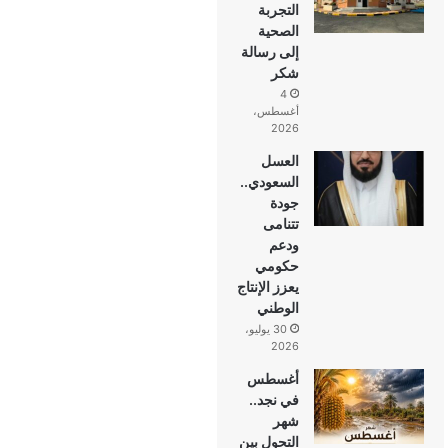
التجربة
الصحية
إلى رسالة
شكر
4
أغسطس،
2026
العسل
السعودي..
جودة
تتنامى
ودعم
حكومي
يعزز الإنتاج
الوطني
30 يوليو،
2026
أغسطس
في نجد..
شهر
التحول بين