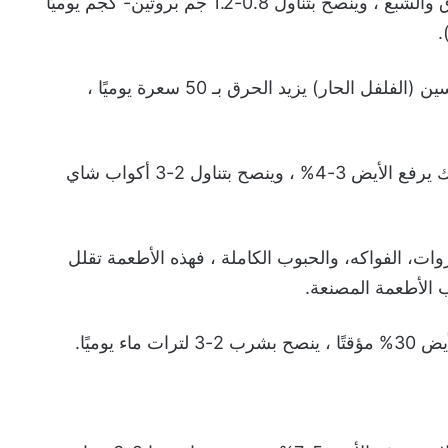
⁃ البروتين العالي ، إذ يعزز الحرق والشبع ، وينصح بتناول 0.8-1.2 جم بروتين- كجم يوميًا
.
⁃ الأطعمة الحارة ، مثل الكابسيسين (الفلفل الحار) يزيد الحرق بـ 50 سعرة يوميًا ،
⁃ الشاي الأخضر- الكافيين ، فذلك يرفع الأيض 3-4% ، وينصح بتناول 2-3 أكواب شاي
وات، الفواكه، والحبوب الكاملة ، فهذه الأطعمة تقلل
 الأطعمة المصنعة.
ء يوميًا.