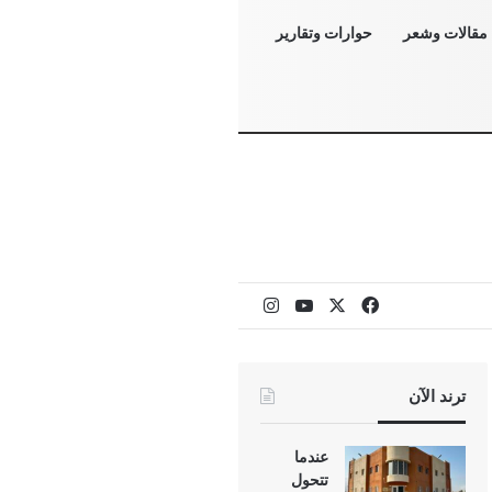
مقالات وشعر
حوارات وتقارير
‫X
فيسبوك
‫YouTube
انستقرام
ترند الآن
عندما
تتحول