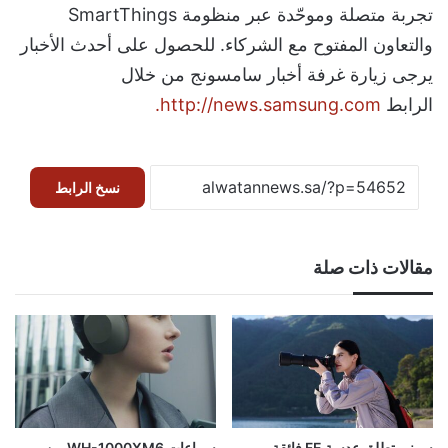
تجربة متصلة وموحّدة عبر منظومة SmartThings
والتعاون المفتوح مع الشركاء. للحصول على أحدث الأخبار
يرجى زيارة غرفة أخبار سامسونج من خلال
الرابط
http://news.samsung.com.
نسخ الرابط
مقالات ذات صلة
سوني تطلق عدسة FE فائقة
سماعات WH-1000XM6 من